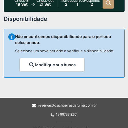
Check-in
Check-out
Noites
Quartos
Hóspedes
19 Set
21 Set
2
1
2
Disponibilidade
Não encontramos disponibilidade para o período
selecionado.
Selecione um novo período e verifique a disponibilidade.
Modifique sua busca
reservas@cachoeirasdafurna.com.br
19 99753 8201