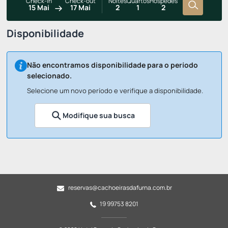
Check-in
Check-out
Noites
Quartos
Hóspedes
15 Mai
17 Mai
2
1
2
Disponibilidade
Não encontramos disponibilidade para o período
selecionado.
Selecione um novo período e verifique a disponibilidade.
Modifique sua busca
reservas@cachoeirasdafurna.com.br
19 99753 8201