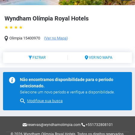
Wyndham Olímpia Royal Hotels
Olimpia
15400970
(
Ver no Mapa
)
FILTRAR
VER NO MAPA
Não encontramos disponibilidade para o período
selecionado.
Selecione um novo período e verifique a disponibilidade.
Modifique sua busca
reservas@wyndhamolimpia.com
+551732808101
© 2026 Wyndham Olímpia Royal Hotels.
Todos os direitos reservados.