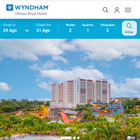
Check-In
Check-Out
Noites
Quartos
Hóspedes
29 Ago
31 Ago
2
1
2
Editar
19