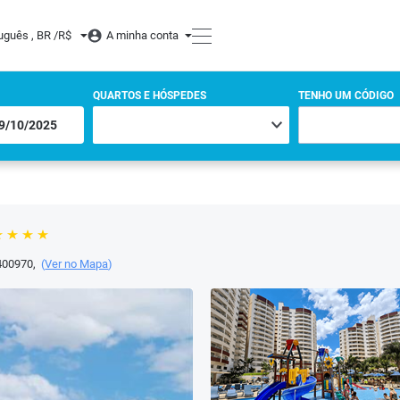
uguês , BR /
R$
A minha conta
QUARTOS E HÓSPEDES
TENHO UM CÓDIGO
400970
,
(
Ver no Mapa
)