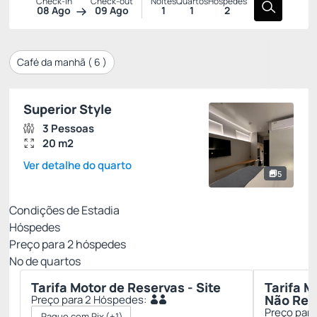
Check-in
Check-out
Noites
Quartos
Hóspedes
08 Ago
09 Ago
1
1
2
Café da manhã (
6
)
Superior Style
3 Pessoas
20 m2
Ver detalhe do quarto
5
Condições de Estadia
Hóspedes
Preço para
2
hóspedes
Nº de quartos
Tarifa Motor de Reservas - Site
Tarifa M
Não Ree
Preço para 2 Hóspedes:
Preço par
Pague com Pix
(+1)