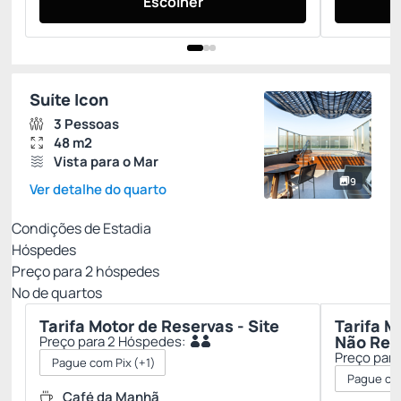
Escolher
Suíte Icon
3 Pessoas
48 m2
Vista para o Mar
9
Ver detalhe do quarto
Condições de Estadia
Hóspedes
Preço para
2
hóspedes
Nº de quartos
Tarifa Motor de Reservas - Site
Tarifa M
Não Ree
Preço para 2 Hóspedes:
Preço par
Pague com Pix
(+1)
Pague co
Café da Manhã