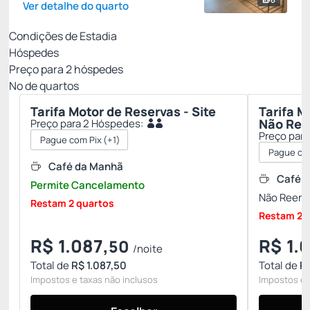
Ver detalhe do quarto
Condições de Estadia
Hóspedes
Preço para
2
hóspedes
Nº de quartos
Tarifa Motor de Reservas - Site
Tarifa M
Não Ree
Preço para 2 Hóspedes:
Preço par
Pague com Pix
(+1)
Pague co
Café da Manhã
Café 
Permite Cancelamento
Não Reemb
Restam 2 quartos
Restam 2 
R$
1.087,
R$
1.
50
/noite
Total de
R$ 1.087,50
Total de
R$
Impostos e taxas não inclusos
Impostos e 