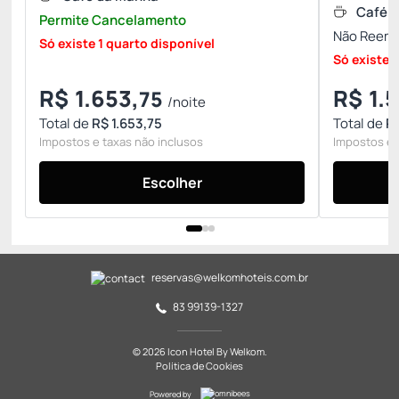
Café 
Permite Cancelamento
Não Reemb
Só existe 1 quarto disponível
Só existe 
R$
1.653,
R$
1.5
75
/noite
Total de
R$ 1.653,75
Total de
R$
Impostos e taxas não inclusos
Impostos e 
Escolher
reservas@welkomhoteis.com.br
83 99139-1327
© 2026 Icon Hotel By Welkom.
Política de Cookies
Powered by