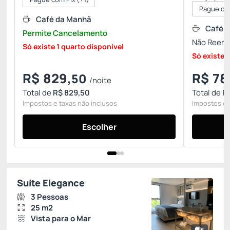
Pague co
Café da Manhã
Café 
Permite Cancelamento
Não Reemb
Só existe 1 quarto disponível
Só existe 
R$
829,
R$
78
50
/noite
Total de
R$ 829,50
Total de
R
Impostos e taxas não inclusos
Impostos e 
Escolher
Suíte Elegance
3 Pessoas
25 m2
Vista para o Mar
6