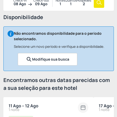
Check-in
Check-out
Noites
Quartos
Hóspedes
08 Ago
09 Ago
1
1
2
Disponibilidade
Não encontramos disponibilidade para o período
selecionado.
Selecione um novo período e verifique a disponibilidade.
Modifique sua busca
Encontramos outras datas parecidas com
a sua seleção para este hotel
11 Ago – 12 Ago
17 Ago – 
1 noite
1 noite