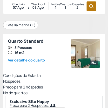
Check-in
Check-out
Noites
Quartos
Hóspedes
07 Ago
08 Ago
1
1
2
Café da manhã (
1
)
Quarto Standard
3 Pessoas
16 m2
Ver detalhe do quarto
4
Condições de Estadia
Hóspedes
Preço para
2
hóspedes
Nº de quartos
Exclusivo SIte Happy
Preço para 2 Hóspedes: