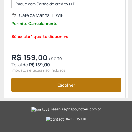
Pague com Cartão de crédito
(+1)
Café da Manhã
WiFi
Permite Cancelamento
Só existe 1 quarto disponível
R$
159,
00
/noite
Total de
R$ 159,00
Impostos e taxas não inclusos
Escolher
reservas@happyhoteis.com.br
8432193900