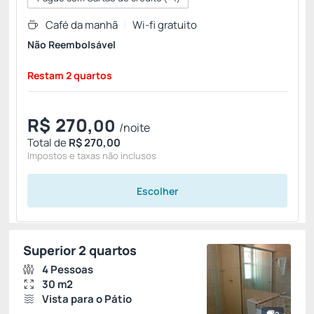
Café da manhã
Wi-fi gratuito
Não Reembolsável
Restam 2 quartos
R$
270,
00
/noite
Total de
R$ 270,00
Impostos e taxas não inclusos
Escolher
Superior 2 quartos
4 Pessoas
30 m2
Vista para o Pátio