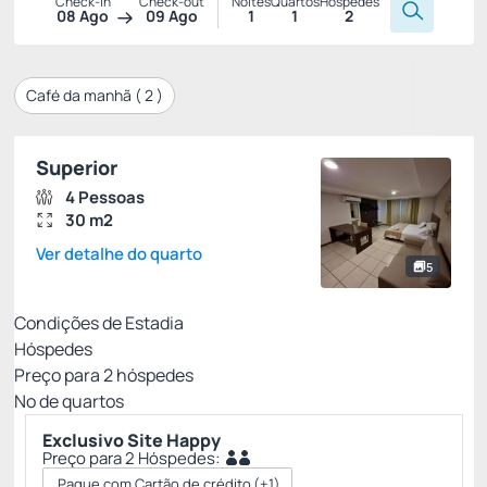
Check-in
Check-out
Noites
Quartos
Hóspedes
08 Ago
09 Ago
1
1
2
Café da manhã (
2
)
Superior
4 Pessoas
30 m2
Ver detalhe do quarto
5
Condições de Estadia
Hóspedes
Preço para
2
hóspedes
Nº de quartos
Exclusivo Site Happy
Preço para 2 Hóspedes:
Pague com Cartão de crédito
(+1)