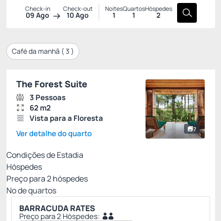
Check-in
Check-out
Noites
Quartos
Hóspedes
09 Ago
10 Ago
1
1
2
Café da manhã (
3
)
The Forest Suite
3 Pessoas
62 m2
Vista para a Floresta
7
Ver detalhe do quarto
Condições de Estadia
Hóspedes
Preço para
2
hóspedes
Nº de quartos
BARRACUDA RATES
Preço para 2 Hóspedes: