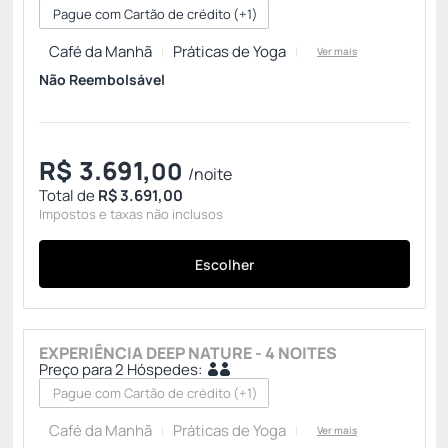
Pague com Cartão de crédito
(+1)
Café da Manhã
Práticas de Yoga
Ver mais
Não Reembolsável
R$
3.691,
00
/noite
Total de
R$ 3.691,00
Impostos e taxas não inclusos
Escolher
EXPERIÊNCIA DEEP NATURE - 4 NOITES
Preço para 2 Hóspedes:
Pague com Cartão de crédito
(+1)
Café da Manhã
Práticas de Yoga
Ver mais