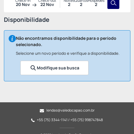
Check-in
Check-out
Noites
Quartos
Hóspedes
20 Nov
22 Nov
2
2
2
Disponibilidade
Não encontramos disponibilidade para o período
selecionado.
Selecione um novo período e verifique a disponibilidade.
Modifique sua busca
lendas@valedocapao.com.br
+55 (75) 3344-1141 / +55 (75) 998747848