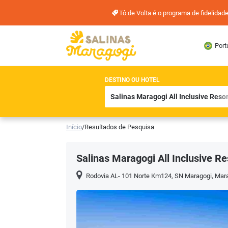
Tô de Volta é o programa de fidelida
Port
DESTINO OU HOTEL
Início
/
Resultados de Pesquisa
Salinas Maragogi All Inclusive Re
Rodovia AL- 101 Norte Km124, SN Maragogi
,
Mar