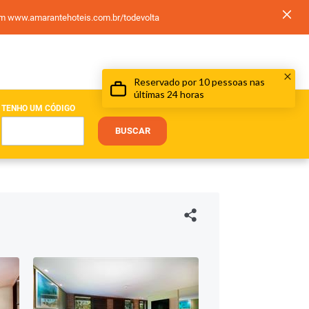
 em www.amarantehoteis.com.br/todevolta
TENHO UM CÓDIGO
BUSCAR