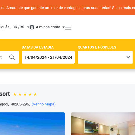
de da Amarante que garante um mar de vantagens pras suas férias! Saiba mais
uguês , BR /
R$
A minha conta
DATAS DA ESTADIA
QUARTOS E HÓSPEDES
sort
agogi
,
40203-296
,
(
Ver no Mapa
)