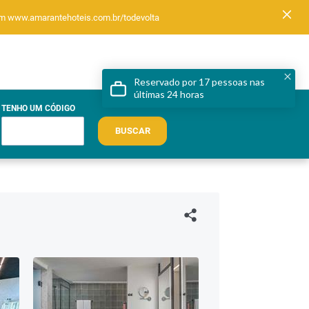
 em www.amarantehoteis.com.br/todevolta
TENHO UM CÓDIGO
BUSCAR