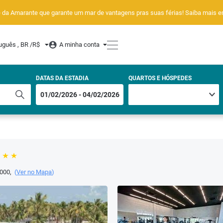
de da Amarante que garante um mar de vantagens pras suas férias! Saiba mais
uguês , BR /
R$
A minha conta
DATAS DA ESTADIA
QUARTOS E HÓSPEDES
000
,
(
Ver no Mapa
)