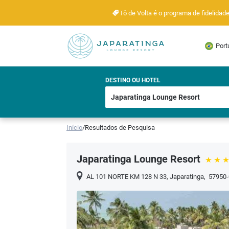
Tô de Volta é o programa de fidelida
Port
DESTINO OU HOTEL
Início
/
Resultados de Pesquisa
Japaratinga Lounge Resort
AL 101 NORTE KM 128 N 33
,
Japaratinga
,
57950-