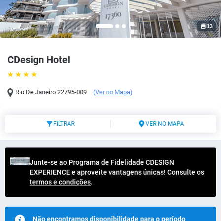
13
CDesign Hotel
Rio De Janeiro
22795-009
(
Ver no Mapa
)
FILTRAR
VER NO MAPA
Junte-se ao Programa de Fidelidade CDESIGN
EXPERIENCE e aproveite vantagens únicas! Consulte os
termos e condições
.
Não encontramos disponibilidade para o período