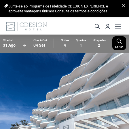
Junte-se ao Programa de Fidelidade CDESIGN EXPERIENCE e
aproveite vantagens únicas!
Consulte os
termos e condições
.
Check-In
Check-Out
Noites
Quartos
Hóspedes
31 Ago
04 Set
4
1
2
Editar