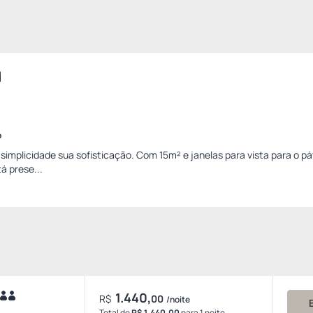
d
o
simplicidade sua sofisticação. Com 15m² e janelas para vista para o pát
á prese...
1.440,
R$
00
/noite
Total de
R$ 1.440,00
para 1 noite