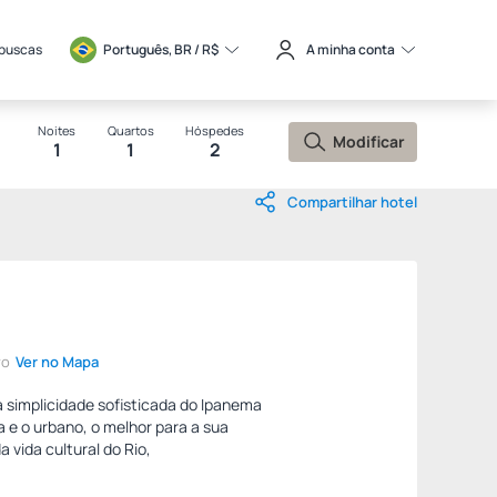
 buscas
Português, BR / 
R$
A minha conta
Noites
Quartos
Hóspedes
Modificar
1
1
2
Compartilhar hotel
ro
Ver no Mapa
 simplicidade sofisticada do Ipanema
 e o urbano, o melhor para a sua
 vida cultural do Rio,