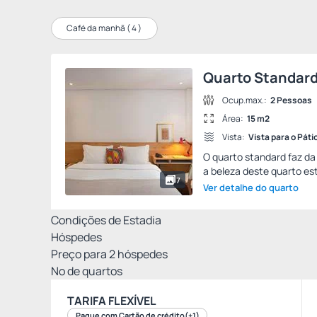
Café da manhã (
4
)
Quarto Standar
Ocup.max.:
2 Pessoas
Área:
15 m2
Vista:
Vista para o Páti
O quarto standard faz da 
a beleza deste quarto est
7
Ver detalhe do quarto
Condições de Estadia
Hóspedes
Preço para
2
hóspedes
Nº de quartos
TARIFA FLEXÍVEL
Pague com Cartão de crédito
(+1)