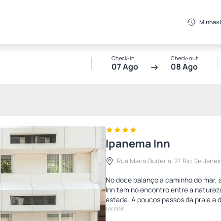
Minhas
Check-in
Check-out
07 Ago
08 Ago
Ipanema Inn
Rua Maria Quitéria, 27 Rio De Janei
No doce balanço a caminho do mar, a
Inn tem no encontro entre a natureza
estada. A poucos passos da praia e da
Ler mais