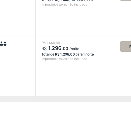
Impostos e taxas não inclusos
R$ 1.440,00
1.296,
R$
00
/noite
Total de
R$ 1.296,00
para 1 noite
Impostos e taxas não inclusos