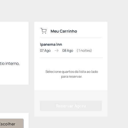
Meu Carrinho
Ipanema Inn
07 Ago
08 Ago
(
1
noites)
io interno,
Selecione quartos da lista ao lado
para reservar.
Reservar Agora
Escolher