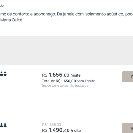
ade
nimo de conforto e aconchego. Da janela com isolamento acústico, pod
 Maria Quité...
1.656,
R$
00
/noite
Total de
R$ 1.656,00
para 1 noite
Impostos e taxas não inclusos
R$ 1.656,00
1.490,
R$
40
/noite