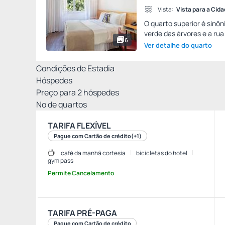
Vista:
Vista para a Cid
O quarto superior é sinô
verde das árvores e a rua
6
Ver detalhe do quarto
Condições de Estadia
Hóspedes
Preço para
2
hóspedes
Nº de quartos
TARIFA FLEXÍVEL
Pague com Cartão de crédito
(+1)
café da manhã cortesia
bicicletas do hotel
gym pass
Permite Cancelamento
TARIFA PRÉ-PAGA
Pague com Cartão de crédito