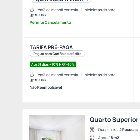
café da manhã cortesia
bicicletas do hotel
gym pass
Permite Cancelamento
TARIFA PRÉ-PAGA
Pague com Cartão de crédito
Até 31 dias - 10% NRF -10%
café da manhã cortesia
bicicletas do hotel
gym pass
Não Reembolsável
Quarto Superior
Ocup.max.:
2 Pessoas
Área:
18 m2