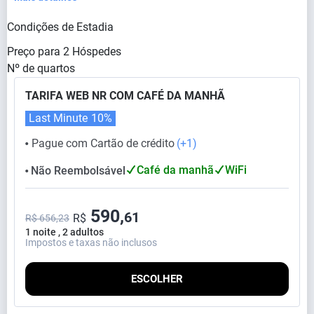
Condições de Estadia
Preço para
2
Hóspedes
Nº de quartos
TARIFA WEB NR COM CAFÉ DA MANHÃ
Last Minute
10%
Pague com Cartão de crédito
(+1)
⬤
Café da manhã
WiFi
Não Reembolsável
⬤
590,
61
R$
R$ 656,23
1 noite , 2 adultos
Impostos e taxas não inclusos
ESCOLHER