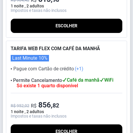
R$
R$ 904,42
1 noite , 2 adultos
Impostos e taxas não inclusos
ESCOLHER
TARIFA WEB FLEX COM CAFÉ DA MANHÃ
Last Minute
10%
Pague com Cartão de crédito
(+1)
⬤
Café da manhã
WiFi
Permite Cancelamento
⬤
Só existe 1 quarto disponível
856,
82
R$
R$ 952,02
1 noite , 2 adultos
Impostos e taxas não inclusos
ESCOLHER