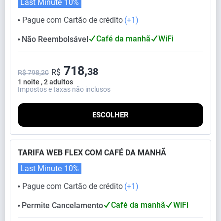
Last Minute
10%
Pague com Cartão de crédito
(+1)
⬤
Café da manhã
WiFi
Não Reembolsável
⬤
718,
38
R$
R$ 798,20
1 noite , 2 adultos
Impostos e taxas não inclusos
ESCOLHER
TARIFA WEB FLEX COM CAFÉ DA MANHÃ
Last Minute
10%
Pague com Cartão de crédito
(+1)
⬤
Café da manhã
WiFi
Permite Cancelamento
⬤