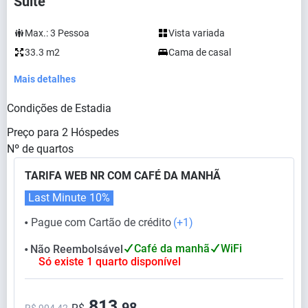
Suite
Max.:
3
Pessoa
Vista variada
33.3 m2
Cama de casal
Mais detalhes
Condições de Estadia
Preço para
2
Hóspedes
Nº de quartos
TARIFA WEB NR COM CAFÉ DA MANHÃ
Last Minute
10%
Pague com Cartão de crédito
(+1)
⬤
Café da manhã
WiFi
Não Reembolsável
⬤
Só existe 1 quarto disponível
813,
98