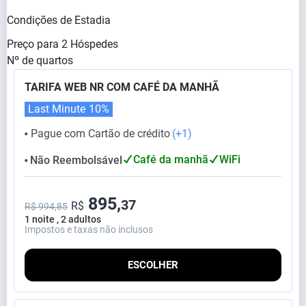
Condições de Estadia
Preço para
2
Hóspedes
Nº de quartos
TARIFA WEB NR COM CAFÉ DA MANHÃ
Last Minute
10%
Pague com Cartão de crédito
(+1)
⬤
Café da manhã
WiFi
Não Reembolsável
⬤
895,
37
R$
R$ 994,85
1 noite , 2 adultos
Impostos e taxas não inclusos
ESCOLHER