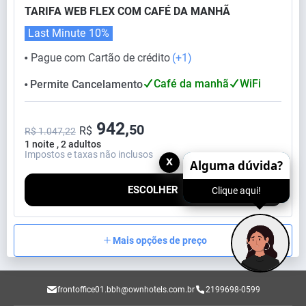
TARIFA WEB FLEX COM CAFÉ DA MANHÃ
Last Minute
10%
Pague com Cartão de crédito
(+1)
⬤
Café da manhã
WiFi
Permite Cancelamento
⬤
942,
50
R$
R$ 1.047,22
1 noite , 2 adultos
Impostos e taxas não inclusos
x
Alguma dúvida?
ESCOLHER
Clique aqui!
Mais opções de preço
frontoffice01.bbh@ownhotels.com.br
2199698-0599