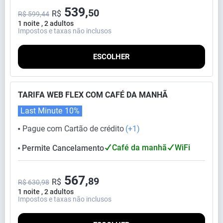
539,
50
R$
R$ 599,44
1 noite , 2 adultos
Impostos e taxas não inclusos
ESCOLHER
TARIFA WEB FLEX COM CAFÉ DA MANHÃ
Last Minute
10%
Pague com Cartão de crédito
(+1)
⬤
Café da manhã
WiFi
Permite Cancelamento
⬤
567,
89
R$
R$ 630,98
1 noite , 2 adultos
Impostos e taxas não inclusos