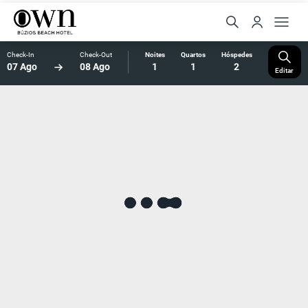
Check-In
Check-Out
Noites
Quartos
Hóspedes
07 Ago
08 Ago
1
1
2
Editar