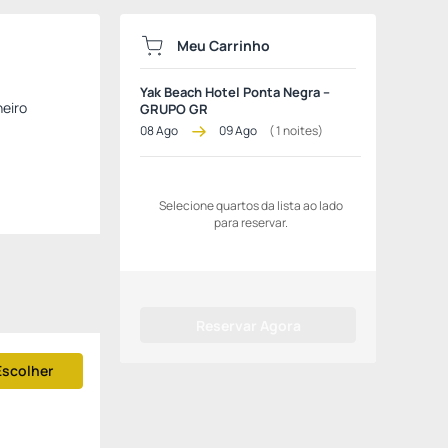
Meu Carrinho
Yak Beach Hotel Ponta Negra –
heiro
GRUPO GR
08 Ago
09 Ago
(
1
noites)
Selecione quartos da lista ao lado
para reservar.
Reservar Agora
Escolher