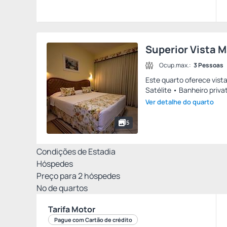
Superior Vista M
Ocup.max.:
3 Pessoas
Este quarto oferece vista
Satélite • Banheiro privat
Ver detalhe do quarto
5
Condições de Estadia
Hóspedes
Preço para
2
hóspedes
Nº de quartos
Tarifa Motor
Pague com Cartão de crédito