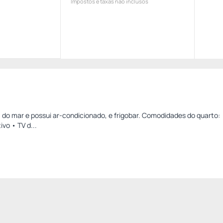
Impostos e taxas não inclusos
 do mar e possui ar-condicionado, e frigobar. Comodidades do quarto: 
ivo • TV d...