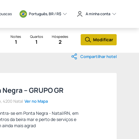
 buscas
Português, BR / 
R$
A minha conta
Noites
Quartos
Hóspedes
Modificar
1
1
2
Compartilhar hotel
a Negra – GRUPO GR
, 4200 Natal
Ver no Mapa
ntra-se em Ponta Negra - Natal/RN, em
ros da beira mar e perto de serviços e
m ainda mais agrad