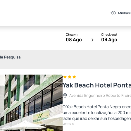
Minhas
Check-in
Check-out
08 Ago
09 Ago
de Pesquisa
Yak Beach Hotel Pont
Avenida Engenheiro Roberto Freire
O Yak Beach Hotel Ponta Negra enco
uma excelente localização: a 200 met
lazer que irão deixar sua hospedage
Ler mais