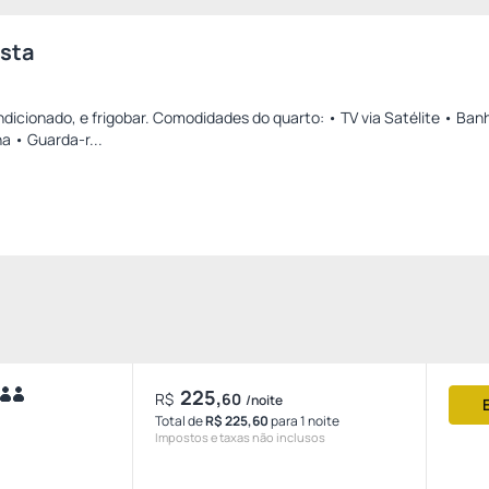
ista
dicionado, e frigobar. Comodidades do quarto: • TV via Satélite • Ban
na • Guarda-r...
225,
R$
60
/noite
Total de
R$ 225,60
para 1 noite
Impostos e taxas não inclusos