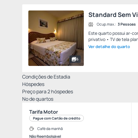
Standard Sem V
Ocup.max.:
3 Pessoas
Este quarto possui ar-con
privativo • TV de tela pla
Ver detalhe do quarto
6
Condições de Estadia
Hóspedes
Preço para
2
hóspedes
Nº de quartos
Tarifa Motor
Pague com Cartão de crédito
Café da manhã
Não Reembolsável