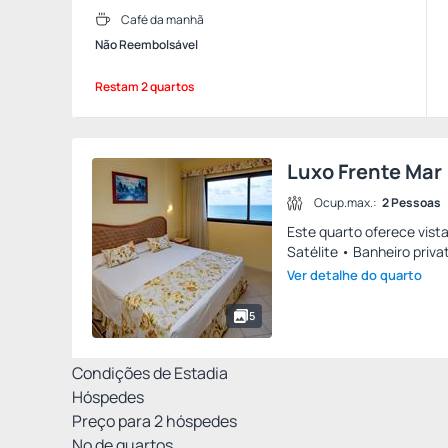
Café da manhã
Não Reembolsável
Restam 2 quartos
Luxo Frente Mar
Ocup.max.:
2 Pessoas
Este quarto oferece vista
Satélite • Banheiro privat
Ver detalhe do quarto
5
Condições de Estadia
Hóspedes
Preço para
2
hóspedes
Nº de quartos