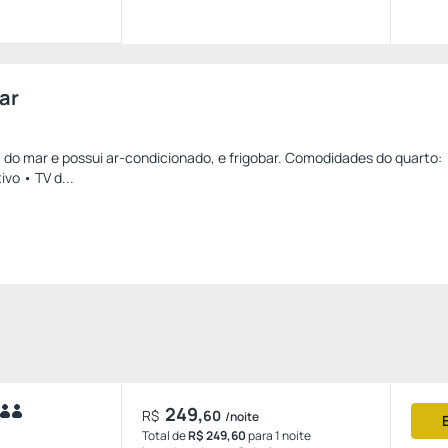
ar
 do mar e possui ar-condicionado, e frigobar. Comodidades do quarto: 
ivo • TV d...
249,
R$
60
/noite
Total de
R$ 249,60
para 1 noite