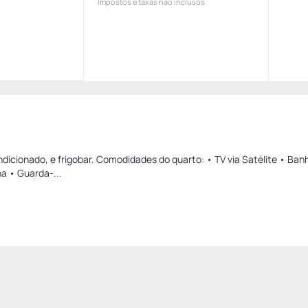
Impostos e taxas não inclusos
dicionado, e frigobar. Comodidades do quarto: • TV via Satélite • Ban
na • Guarda-...