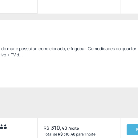
 do mar e possui ar-condicionado, e frigobar. Comodidades do quarto: 
ivo • TV d...
310,
R$
40
/noite
Total de
R$ 310,40
para 1 noite