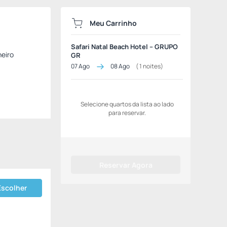
Meu Carrinho
Safari Natal Beach Hotel – GRUPO
heiro
GR
07 Ago
08 Ago
(
1
noites)
Selecione quartos da lista ao lado
para reservar.
Reservar Agora
Escolher