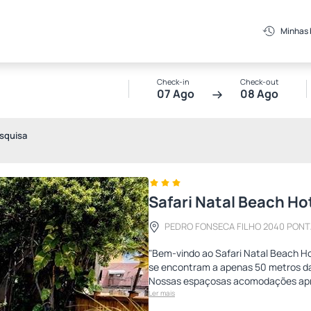
Minhas
Check-in
Check-out
07 Ago
08 Ago
squisa
Safari Natal Beach Ho
PEDRO FONSECA FILHO 2040 PONTA
"Bem-vindo ao Safari Natal Beach Ho
se encontram a apenas 50 metros da
Nossas espaçosas acomodações apr
Ler mais