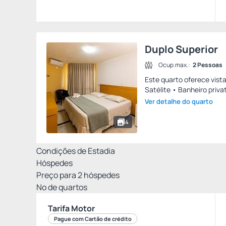
Duplo Superior
Ocup.max.:
2 Pessoas
Este quarto oferece vista
Satélite • Banheiro privat
Ver detalhe do quarto
4
Condições de Estadia
Hóspedes
Preço para
2
hóspedes
Nº de quartos
Tarifa Motor
Pague com Cartão de crédito