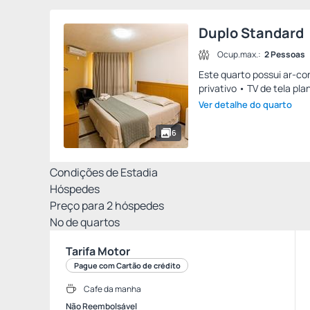
Duplo Standard
Ocup.max.:
2 Pessoas
Este quarto possui ar-con
privativo • TV de tela pla
Ver detalhe do quarto
6
Condições de Estadia
Hóspedes
Preço para
2
hóspedes
Nº de quartos
Tarifa Motor
Pague com Cartão de crédito
Cafe da manha
Não Reembolsável