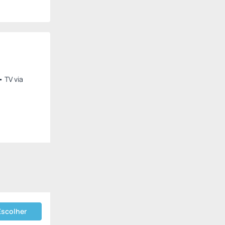
• TV via
Escolher