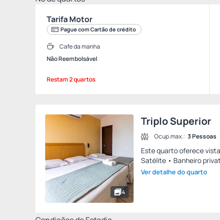
Tarifa Motor
Pague com Cartão de crédito
Cafe da manha
Não Reembolsável
Restam 2 quartos
Triplo Superior
Ocup.max.:
3 Pessoas
Este quarto oferece vista
Satélite • Banheiro privat
Ver detalhe do quarto
4
Condições de Estadia