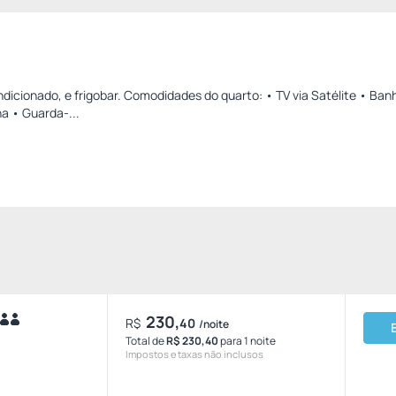
dicionado, e frigobar. Comodidades do quarto: • TV via Satélite • Ban
na • Guarda-...
230,
R$
40
/noite
Total de
R$ 230,40
para 1 noite
Impostos e taxas não inclusos