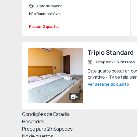
Cafe da manha
Não Reembolsável
Restam 2 quartos
Triplo Standard
Ocup.max.:
3 Pessoas
Este quarto possui ar-con
privativo • TV de tela pla
Ver detalhe do quarto
4
Condições de Estadia
Hóspedes
Preço para
2
hóspedes
Nº de quartos