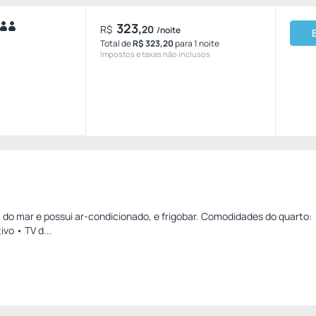
323,
R$
20
/noite
Total de
R$ 323,20
para 1 noite
Impostos e taxas não inclusos
 do mar e possui ar-condicionado, e frigobar. Comodidades do quarto: 
ivo • TV d...