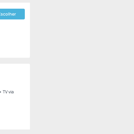
Escolher
• TV via