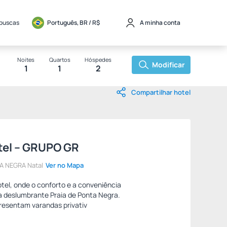
 buscas
Português, BR / 
R$
A minha conta
Noites
Quartos
Hóspedes
Modificar
1
1
2
Compartilhar hotel
tel – GRUPO GR
 NEGRA Natal
Ver no Mapa
tel, onde o conforto e a conveniência
 deslumbrante Praia de Ponta Negra.
esentam varandas privativ