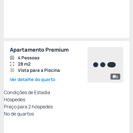
Total de
R$ 5.942,53
Impostos e taxas não inclusos
Escolher
Apartamento Premium
4 Pessoas
28 m2
Vista para a Piscina
6
Ver detalhe do quarto
Condições de Estadia
Hóspedes
Preço para
2
hóspedes
Nº de quartos
MEIA PENSÃO✅
Preço para 2 Hóspedes: