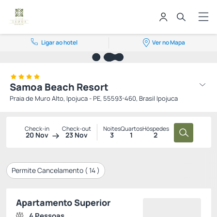
Ligar ao hotel
Ver no Mapa
Samoa Beach Resort
Praia de Muro Alto, Ipojuca - PE, 55593-460, Brasil Ipojuca
Check-in
Check-out
Noites
Quartos
Hóspedes
20 Nov
23 Nov
3
1
2
Permite Cancelamento (
14
)
Apartamento Superior
4 Pessoas