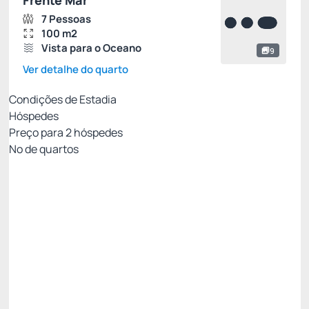
Frente Mar
7 Pessoas
100 m2
Vista para o Oceano
9
Ver detalhe do quarto
Condições de Estadia
Hóspedes
Preço para
2
hóspedes
Nº de quartos
MEIA PENSÃO✅
Preço para 2 Hóspedes:
Pague com Cartão de crédito
(+1)
Café da Manhã + Jantar
Cancelamento gratuito
até
20/10/2026
✅ 11% Desconto progressivo - 3 Noites 😎 ✅ -11%
Só existe 1 quarto disponível