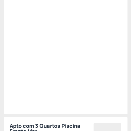
PENSÃO COMPLETA✅
Preço para 2 Hóspedes:
Pague com Cartão de crédito
(+1)
Café da Manhã + Almoço + Jantar 😯
Cancelamento gratuito
até
20/10/2026
✅ 11% Desconto progressivo - 3 Noites 😎 ✅ -11%
R$ 3.345,07
R$
2.977,
11
/noite
Total de
R$ 8.931,34
Impostos e taxas não inclusos
Escolher
Apto com 3 Quartos Piscina