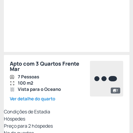
R$ 3.195,81
R$
2.844,
28
/noite
Total de
R$ 8.532,83
Impostos e taxas não inclusos
Escolher
Apto com 3 Quartos Frente
Mar
7 Pessoas
100 m2
Vista para o Oceano
7
Ver detalhe do quarto
Condições de Estadia
Hóspedes
Preço para
2
hóspedes
Nº de quartos