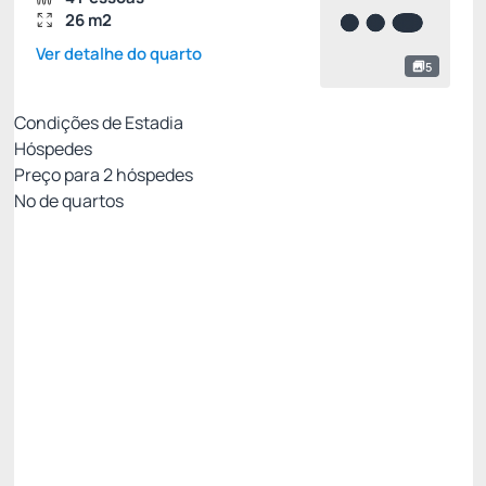
26 m2
Ver detalhe do quarto
5
Condições de Estadia
Hóspedes
Preço para
2
hóspedes
Nº de quartos
MEIA PENSÃO✅
Preço para 2 Hóspedes:
Pague com Cartão de crédito
(+1)
Café da Manhã + Jantar
Cancelamento gratuito
até
20/10/2026
✅ 11% Desconto progressivo - 3 Noites 😎 ✅ -11%
R$ 1.865,67