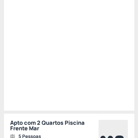
Café da Manhã + Almoço + Jantar 😯
Cancelamento gratuito
até
20/10/2026
✅ 11% Desconto progressivo - 3 Noites 😎 ✅ -11%
Só existe 1 quarto disponível
R$ 2.934,62
R$
2.611,
81
/noite
Total de
R$ 7.835,43
Impostos e taxas não inclusos
Escolher
Apto com 2 Quartos Piscina
Frente Mar
5 Pessoas