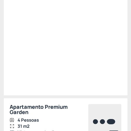
Café da Manhã + Almoço + Jantar 😯
Cancelamento gratuito
até
20/10/2026
✅ 11% Desconto progressivo - 3 Noites 😎 ✅ -11%
R$ 2.412,23
R$
2.146,
89
/noite
Total de
R$ 6.440,66
Impostos e taxas não inclusos
Escolher
Apartamento Premium
Garden
4 Pessoas
31 m2