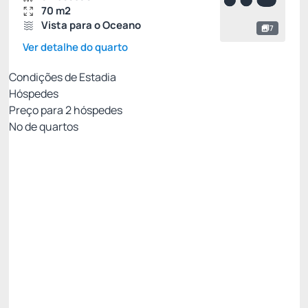
70 m2
Vista para o Oceano
7
Ver detalhe do quarto
Condições de Estadia
Hóspedes
Preço para
2
hóspedes
Nº de quartos
MEIA PENSÃO✅
Preço para 2 Hóspedes:
Pague com Cartão de crédito
(+1)
Café da Manhã + Jantar
Cancelamento gratuito
até
20/10/2026
✅ 11% Desconto progressivo - 3 Noites 😎 ✅ -11%
Só existe 1 quarto disponível