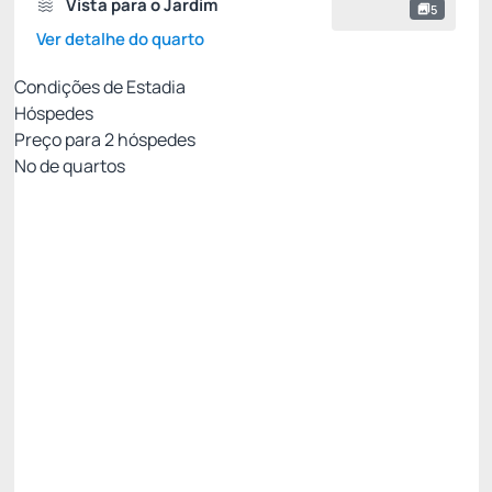
Vista para o Jardim
5
Ver detalhe do quarto
Condições de Estadia
Hóspedes
Preço para
2
hóspedes
Nº de quartos
MEIA PENSÃO✅
Preço para 2 Hóspedes:
Pague com Cartão de crédito
(+1)
Café da Manhã + Jantar
Cancelamento gratuito
até
20/10/2026
✅ 11% Desconto progressivo - 3 Noites 😎 ✅ -11%
R$ 2.257,45
R$
2.009,
13
/noite