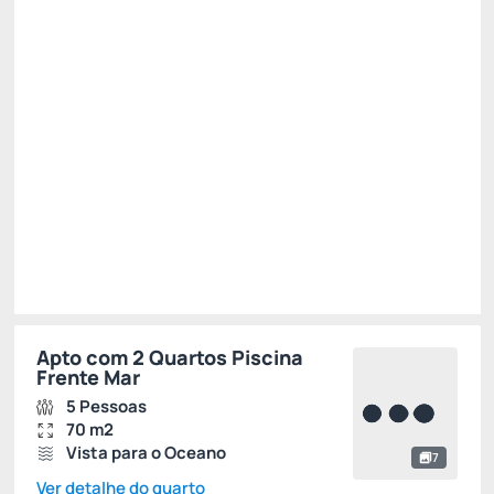
✅ 11% Desconto progressivo - 3 Noites 😎 ✅ -11%
Só existe 1 quarto disponível
R$ 2.750,62
R$
2.448,
05
/noite
Total de
R$ 7.344,15
Impostos e taxas não inclusos
Escolher
Apto com 2 Quartos Piscina
Frente Mar
5 Pessoas
70 m2
Vista para o Oceano
7
Ver detalhe do quarto