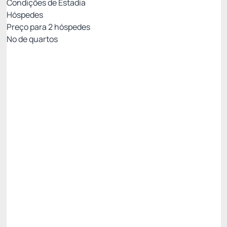
Condições de Estadia
Hóspedes
Preço para
2
hóspedes
Nº de quartos
MEIA PENSÃO - PAGAMENTO NO HOTEL
Preço para 2 Hóspedes:
Pagamento no Hotel
Café da Manhã + Jantar
Não Reembolsável
✅ 11% Desconto progressivo - 3 Noites 😎 ✅ -11%
R$ 2.096,12
R$
1.865,
55
/noite
Total de
R$ 5.596,64
Impostos e taxas não inclusos
Escolher