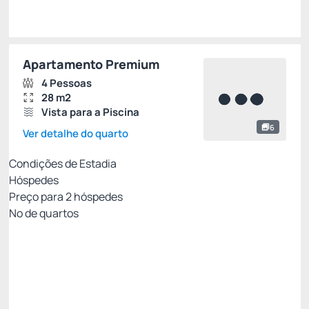
Escolher
Apartamento Premium
4 Pessoas
28 m2
Vista para a Piscina
6
Ver detalhe do quarto
Condições de Estadia
Hóspedes
Preço para
2
hóspedes
Nº de quartos
MEIA PENSÃO - PAGAMENTO NO HOTEL
Preço para 2 Hóspedes:
Pagamento no Hotel
Café da Manhã + Jantar