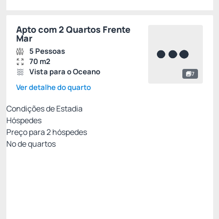
Apto com 2 Quartos Frente
Mar
5 Pessoas
70 m2
Vista para o Oceano
7
Ver detalhe do quarto
Condições de Estadia
Hóspedes
Preço para
2
hóspedes
Nº de quartos
MEIA PENSÃO - PAGAMENTO NO HOTEL
Preço para 2 Hóspedes:
Pagamento no Hotel
Café da Manhã + Jantar
Não Reembolsável