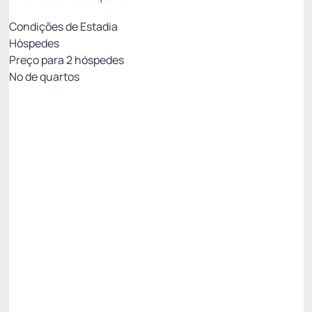
Condições de Estadia
Hóspedes
Preço para
2
hóspedes
Nº de quartos
MEIA PENSÃO - PAGAMENTO NO HOTEL
Preço para 2 Hóspedes:
Pagamento no Hotel
Café da Manhã + Jantar
Não Reembolsável
✅ 11% Desconto progressivo - 3 Noites 😎 ✅ -11%
Restam 2 quartos
R$ 2.633,15
R$
2.343,
50
/noite
Total de
R$ 7.030,51