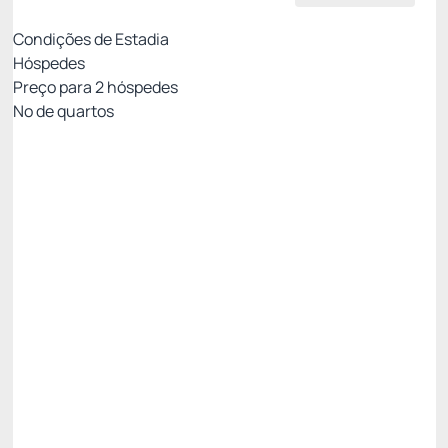
Condições de Estadia
Hóspedes
Preço para
2
hóspedes
Nº de quartos
MEIA PENSÃO - PAGAMENTO NO HOTEL
Preço para 2 Hóspedes:
Pagamento no Hotel
Café da Manhã + Jantar
Não Reembolsável
✅ 11% Desconto progressivo - 3 Noites 😎 ✅ -11%
R$ 1.732,33
R$
1.541,
78
/noite
Total de
R$ 4.625,33
Impostos e taxas não inclusos