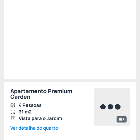
✅ 11% Desconto progressivo - 3 Noites 😎 ✅ -11%
R$ 2.265,56
R$
2.016,
35
/noite
Total de
R$ 6.049,06
Impostos e taxas não inclusos
Escolher
Apartamento Premium
Garden
4 Pessoas
31 m2
Vista para o Jardim
5
Ver detalhe do quarto