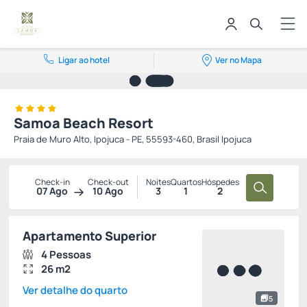
Ligar ao hotel
Ver no Mapa
Samoa Beach Resort
Praia de Muro Alto, Ipojuca - PE, 55593-460, Brasil Ipojuca
Check-in
Check-out
Noites
Quartos
Hóspedes
07 Ago
10 Ago
3
1
2
Apartamento Superior
4 Pessoas
26 m2
Ver detalhe do quarto
5