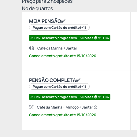
Preço para
2
hóspedes
Nº de quartos
MEIA PENSÃO✅
Pague com Cartão de crédito
(+1)
✅ 11% Desconto progressivo - 3 Noites 😎 ✅ -11%
Café da Manhã + Jantar
Cancelamento gratuito
até
19/10/2026
PENSÃO COMPLETA✅
Pague com Cartão de crédito
(+1)
✅ 11% Desconto progressivo - 3 Noites 😎 ✅ -11%
Café da Manhã + Almoço + Jantar 😯
Cancelamento gratuito
até
19/10/2026