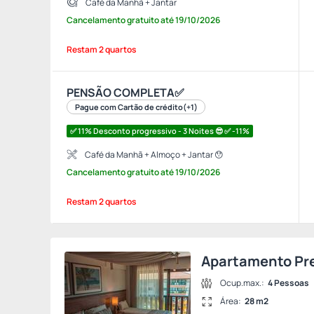
Café da Manhã + Jantar
Cancelamento gratuito
até
19/10/2026
Restam 2 quartos
PENSÃO COMPLETA✅
Pague com Cartão de crédito
(+1)
✅ 11% Desconto progressivo - 3 Noites 😎 ✅ -11%
Café da Manhã + Almoço + Jantar 😯
Cancelamento gratuito
até
19/10/2026
Restam 2 quartos
Apartamento P
Ocup.max.:
4 Pessoas
Área:
28 m2