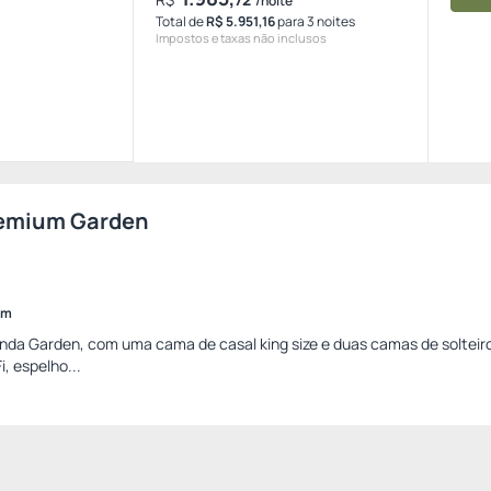
/noite
Total de
R$ 5.951,16
para 3 noites
Impostos e taxas não inclusos
emium Garden
im
randa Garden, com uma cama de casal king size e duas camas de soltei
i, espelho...