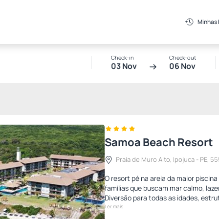
Minhas
Check-in
Check-out
03 Nov
06 Nov
Samoa Beach Resort
Praia de Muro Alto, Ipojuca - PE, 555
O resort pé na areia da maior piscina
famílias que buscam mar calmo, laze
Diversão para todas as idades, estr
Ler mais