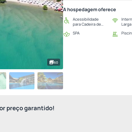
A hospedagem oferece
Acessibilidade
Inter
para Cadeira de
Larga
Rodas
SPA
Pisci
60
r preço garantido!