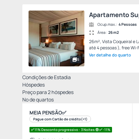
Apartamento Su
Ocup.max.:
4 Pessoas
Área:
26 m2
26m², Vista Coqueiral e 
até 4 pessoas ), free Wi-F
Ver detalhe do quarto
5
Condições de Estadia
Hóspedes
Preço para
2
hóspedes
Nº de quartos
MEIA PENSÃO✅
Pague com Cartão de crédito
(+1)
✅ 11% Desconto progressivo - 3 Noites 😎 ✅ -11%