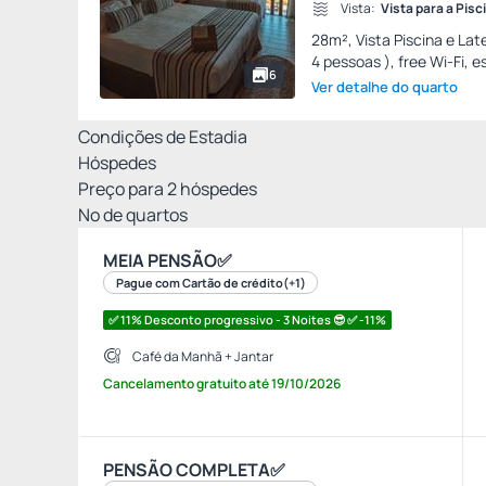
Vista:
Vista para a Pisc
28m², Vista Piscina e La
4 pessoas ), free Wi-Fi, e
6
Ver detalhe do quarto
Condições de Estadia
Hóspedes
Preço para
2
hóspedes
Nº de quartos
MEIA PENSÃO✅
Pague com Cartão de crédito
(+1)
✅ 11% Desconto progressivo - 3 Noites 😎 ✅ -11%
Café da Manhã + Jantar
Cancelamento gratuito
até
19/10/2026
PENSÃO COMPLETA✅