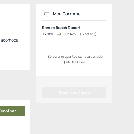
Meu Carrinho
Samoa Beach Resort
03 Nov
06 Nov
(
3
noites)
o (acomoda
Selecione quartos da lista ao lado
para reservar.
Reservar Agora
Escolher