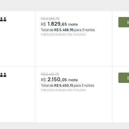
R$ 2.055,79
1.829,
R$
65
/noite
Total de
R$ 5.488,95
para 3 noites
Impostos e taxas não inclusos
R$ 2.415,79
2.150,
R$
05
/noite
Total de
R$ 6.450,15
para 3 noites
Impostos e taxas não inclusos