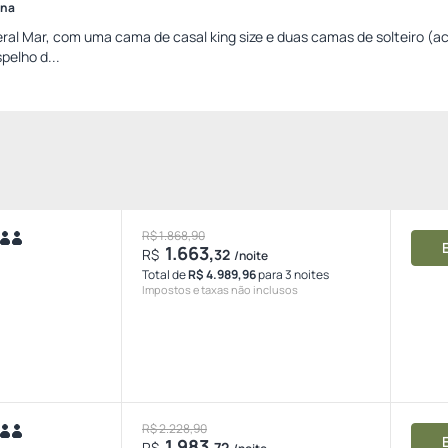
ina
teral Mar, com uma cama de casal king size e duas camas de solteiro (
spelho d...
R$ 1.868,90
1.663,
R$
32
/noite
Total de
R$ 4.989,96
para 3 noites
Impostos e taxas não inclusos
R$ 2.228,90
1.983,
R$
72