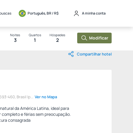
 buscas
Português, BR / 
R$
A minha conta
Noites
Quartos
Hóspedes
Modificar
3
1
2
Compartilhar hotel
93-460, Brasil Ip...
Ver no Mapa
 natural da América Latina, ideal para
r completo e férias sem preocupação.
utura consagrada