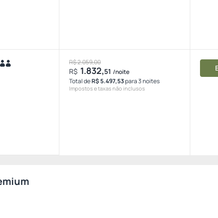
R$ 2.059,00
1.832,
R$
51
/noite
Total de
R$ 5.497,53
para 3 noites
Impostos e taxas não inclusos
remium