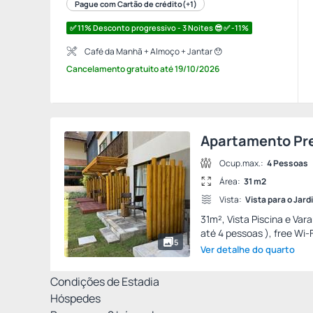
Pague com Cartão de crédito
(+1)
✅ 11% Desconto progressivo - 3 Noites 😎 ✅ -11%
Café da Manhã + Almoço + Jantar 😯
Cancelamento gratuito
até
19/10/2026
Apartamento Pr
Ocup.max.:
4 Pessoas
Área:
31 m2
Vista:
Vista para o Jard
31m², Vista Piscina e Va
até 4 pessoas ), free Wi-F
5
Ver detalhe do quarto
Condições de Estadia
Hóspedes