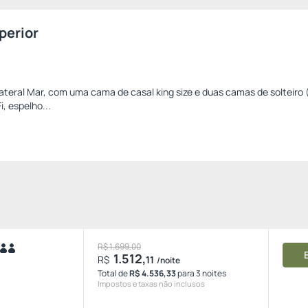
perior
Lateral Mar, com uma cama de casal king size e duas camas de solteir
i, espelho...
R$ 1.699,00
1.512,
R$
11
/noite
Total de
R$ 4.536,33
para 3 noites
Impostos e taxas não inclusos