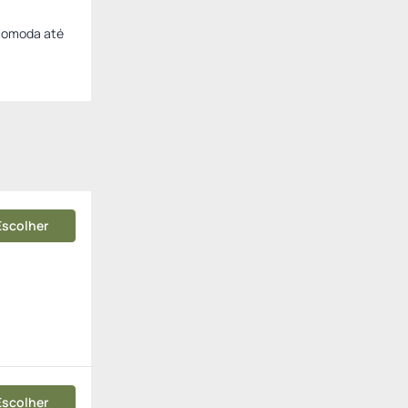
acomoda até
Escolher
Escolher