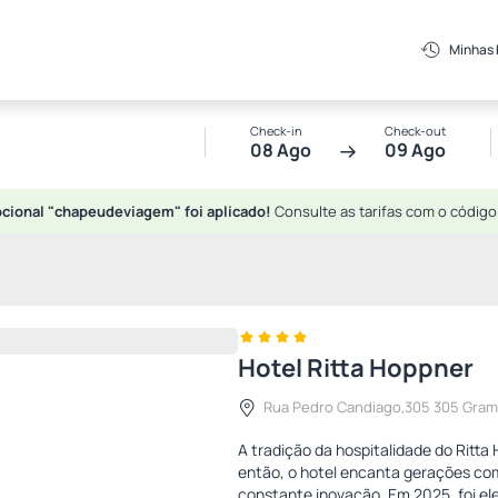
Minhas
Check-in
Check-out
08 Ago
09 Ago
cional "chapeudeviagem" foi aplicado!
Consulte as tarifas com o código
Hotel Ritta Hoppner
Rua Pedro Candiago,305 305 Gra
A tradição da hospitalidade do Ritt
então, o hotel encanta gerações co
constante inovação. Em 2025, foi ele