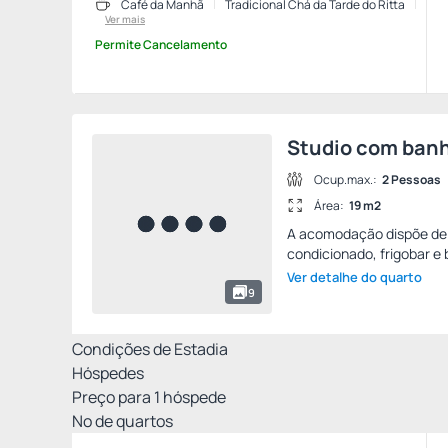
Café da Manhã
Tradicional Chá da Tarde do Ritta
Ver mais
Permite Cancelamento
Studio com ban
Ocup.max.:
2 Pessoas
Área:
19 m2
A acomodação dispõe de c
condicionado, frigobar e 
Ver detalhe do quarto
9
Condições de Estadia
Hóspedes
Preço para
1
hóspede
Nº de quartos