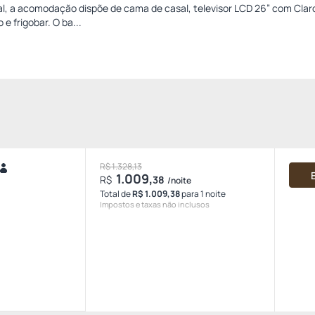
l, a acomodação dispõe de cama de casal, televisor LCD 26” com Clar
e frigobar. O ba...
R$ 1.328,13
1.009,
R$
38
/noite
Total de
R$ 1.009,38
para 1 noite
Impostos e taxas não inclusos