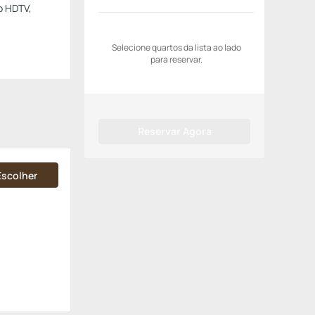
o HDTV,
Selecione quartos da lista ao lado
para reservar.
Reservar Agora
Escolher