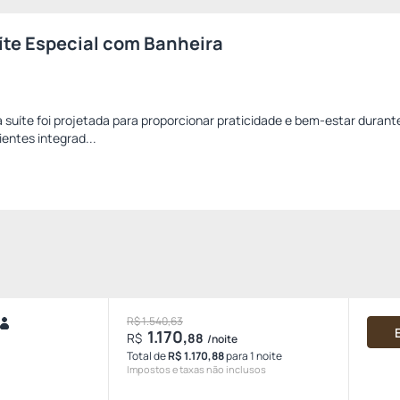
te Especial com Banheira
a suíte foi projetada para proporcionar praticidade e bem-estar durant
entes integrad...
R$ 1.540,63
1.170,
R$
88
/noite
Total de
R$ 1.170,88
para 1 noite
Impostos e taxas não inclusos