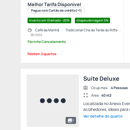
Melhor Tarifa Disponível
Pague com Cartão de crédito
(+1)
Inverno em Gramado -20%
chapeudeviagem
5%
Café da Manhã
Tradicional Chá da Tarde do Ritta
Ver mais
Permite Cancelamento
Restam 2 quartos
Suíte Deluxe
Ocup.max.:
4 Pessoas
Área:
40 m2
Localizada no Anexo Even
acolhedores, ideais para
Ver detalhe do quarto
7