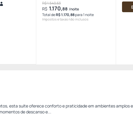
R$ 1.540,63
1.170,
R$
88
/noite
Total de
R$ 1.170,88
para 1 noite
Impostos e taxas não inclusos
tos, esta suíte oferece conforto e praticidade em ambientes amplos 
 momentos de descanso e...