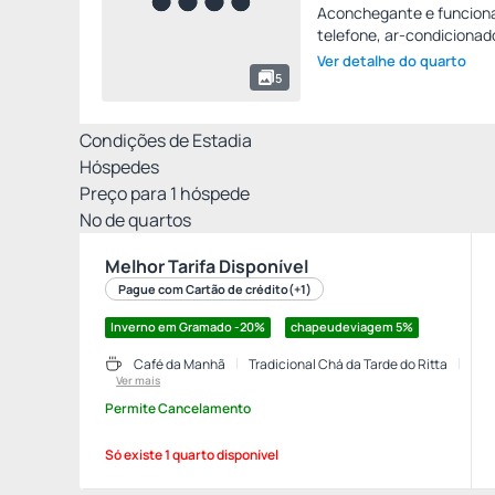
Aconchegante e funciona
telefone, ar-condicionado 
Ver detalhe do quarto
5
Condições de Estadia
Hóspedes
Preço para
1
hóspede
Nº de quartos
Melhor Tarifa Disponível
Pague com Cartão de crédito
(+1)
Inverno em Gramado -20%
chapeudeviagem
5%
Café da Manhã
Tradicional Chá da Tarde do Ritta
Ver mais
Permite Cancelamento
Só existe 1 quarto disponível