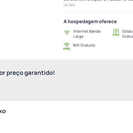
Ler mais
A hospedagem oferece
Internet Banda
Estac
Larga
Gratu
Wifi Gratuito
r preço garantido!
xo