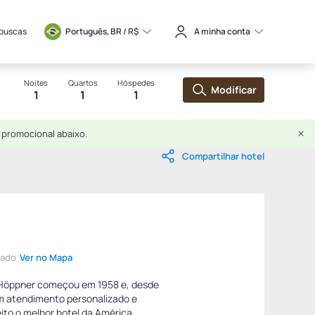
 buscas
Português, BR / 
R$
A minha conta
Noites
Quartos
Hóspedes
Modificar
1
1
1
 promocional abaixo.
Compartilhar hotel
mado
Ver no Mapa
a Höppner começou em 1958 e, desde
m atendimento personalizado e
ito o melhor hotel da América