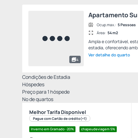
Apartamento Suí
Ocup.max.:
5 Pessoas
Área:
54 m2
Ampla e confortável, est
estadia, oferecendo ambi
Ver detalhe do quarto
4
Condições de Estadia
Hóspedes
Preço para
1
hóspede
Nº de quartos
Melhor Tarifa Disponível
Pague com Cartão de crédito
(+1)
Inverno em Gramado -20%
chapeudeviagem
5%