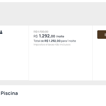
R$ 1.700,00
1.292,
R$
00
/noite
Total de
R$ 1.292,00
para 1 noite
Impostos e taxas não inclusos
 Piscina