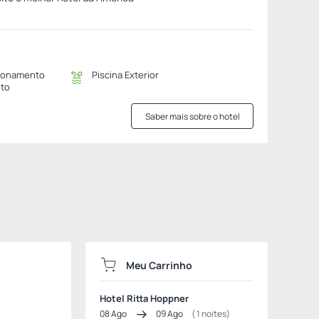
ionamento
Piscina Exterior
ito
Saber mais sobre o hotel
Meu Carrinho
Hotel Ritta Hoppner
08 Ago
09 Ago
(
1
noites)