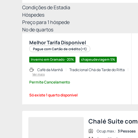
Condições de Estadia
Hóspedes
Preço para
1
hóspede
Nº de quartos
Melhor Tarifa Disponível
Pague com Cartão de crédito
(+1)
Inverno em Gramado -20%
chapeudeviagem
5%
Café da Manhã
Tradicional Chá da Tarde do Ritta
Ver mais
Permite Cancelamento
Só existe 1 quarto disponível
Chalé Suíte com
Ocup.max.:
3 Pessoas