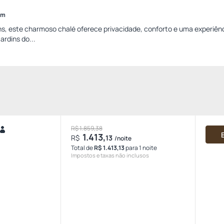
im
ns, este charmoso chalé oferece privacidade, conforto e uma experiên
ardins do...
R$ 1.859,38
1.413,
R$
13
/noite
Total de
R$ 1.413,13
para 1 noite
Impostos e taxas não inclusos