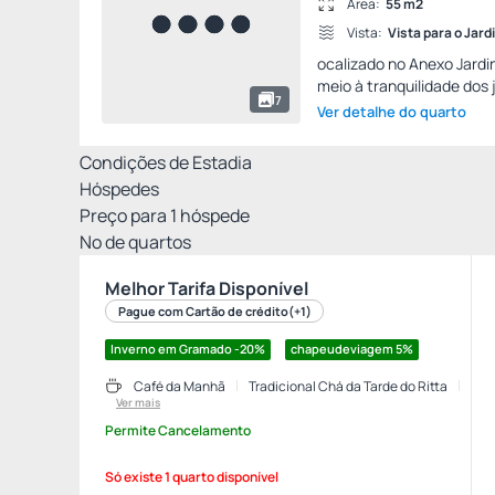
Área:
55 m2
Vista:
Vista para o Jard
ocalizado no Anexo Jardi
meio à tranquilidade dos j
7
Ver detalhe do quarto
Condições de Estadia
Hóspedes
Preço para
1
hóspede
Nº de quartos
Melhor Tarifa Disponível
Pague com Cartão de crédito
(+1)
Inverno em Gramado -20%
chapeudeviagem
5%
Café da Manhã
Tradicional Chá da Tarde do Ritta
Ver mais
Permite Cancelamento
Só existe 1 quarto disponível