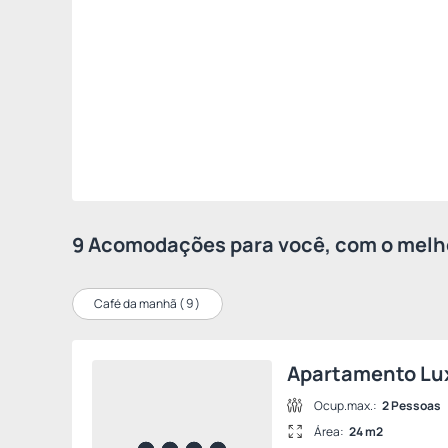
9 Acomodações para você, com o melho
Café da manhã (
9
)
Apartamento Lu
Ocup.max.:
2 Pessoas
Área:
24 m2