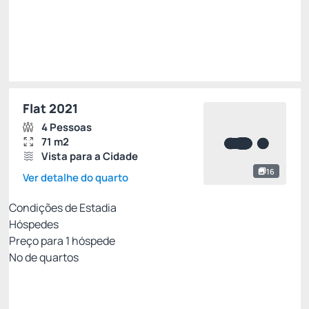
Total de
R$ 1.239,30
Impostos e taxas não inclusos
Escolher
Flat 2021
4 Pessoas
71 m2
Vista para a Cidade
16
Ver detalhe do quarto
Condições de Estadia
Hóspedes
Preço para
1
hóspede
Nº de quartos
Tarifa com Café da Manhã- Não Reembolsável
Preço para 1 Hóspedes: