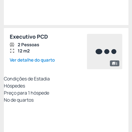
Escolher
Executivo PCD
2 Pessoas
12 m2
Ver detalhe do quarto
3
Condições de Estadia
Hóspedes
Preço para
1
hóspede
Nº de quartos
Tarifa com Café da Manhã- Não Reembolsável
Preço para 1 Hóspedes:
Pague com Pix
(+1)