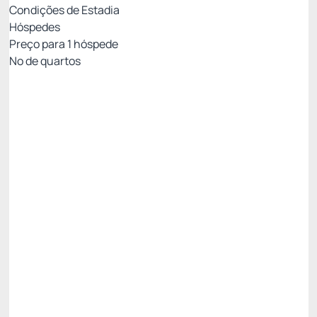
Condições de Estadia
Hóspedes
Preço para
1
hóspede
Nº de quartos
Tarifa com Café da Manhã- Não Reembolsável
Preço para 1 Hóspedes:
Pague com Pix
(+1)
Café da Manhã
Não Reembolsável
Só existe 1 quarto disponível
R$
729,
00
/noite
Total de
R$ 2.187,00
Impostos e taxas não inclusos
Escolher