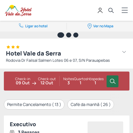
Ligar ao hotel
Ver no Mapa
Hotel Vale da Serra
Rodovia Dr Failsal Salmen Lotes 06 e 07, S/N Parauapebas
Check-in
Check-out
Noites
Quartos
Hóspedes
09 Out
12 Out
3
1
1
Permite Cancelamento (
13
)
Café da manhã (
26
)
Executivo
3 Pessoas