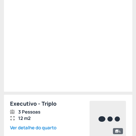
Café da Manhã
Cancelamento gratuito
até
06/10/2026
Dia das crianças 2026 -15%
R$ 351,00
R$
298,
35
/noite
Total de
R$ 895,05
Impostos e taxas não inclusos
Escolher
Executivo - Triplo
3 Pessoas
12 m2
Ver detalhe do quarto
4