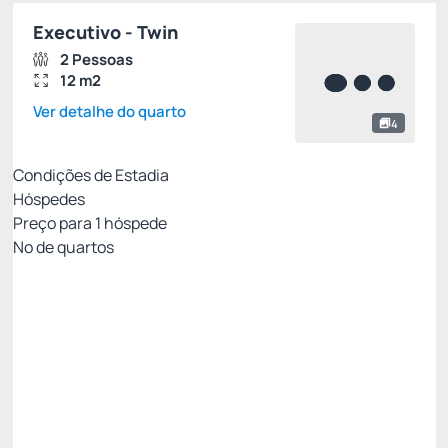
Executivo - Twin
2 Pessoas
12 m2
Ver detalhe do quarto
4
Condições de Estadia
Hóspedes
Preço para
1
hóspede
Nº de quartos
Tarifa com Café da Manhã- Não Reembolsável
Preço para 1 Hóspedes:
Pague com Pix
(+1)
Café da Manhã
Não Reembolsável