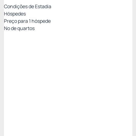
Condições de Estadia
Hóspedes
Preço para
1
hóspede
Nº de quartos
Tarifa com Café da Manhã- Não Reembolsável
Preço para 1 Hóspedes:
Pague com Pix
(+1)
Café da Manhã
Não Reembolsável
R$
279,
45
/noite
Total de
R$ 838,35
Impostos e taxas não inclusos
Escolher