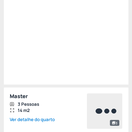
Dia das crianças 2026 -15%
Só existe 1 quarto disponível
R$ 270,00
R$
229,
50
/noite
Total de
R$ 688,50
Impostos e taxas não inclusos
Escolher
Master
3 Pessoas
14 m2
Ver detalhe do quarto
3