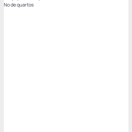
Nº de quartos
Tarifa com Café da Manhã- Não Reembolsável
Preço para 1 Hóspedes:
Pague com Pix
(+1)
Café da Manhã
Não Reembolsável
Só existe 1 quarto disponível
R$
437,
40
/noite
Total de
R$ 1.312,20
Impostos e taxas não inclusos
Escolher