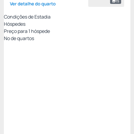
15
Ver detalhe do quarto
Condições de Estadia
Hóspedes
Preço para
1
hóspede
Nº de quartos
Tarifa com Café da Manhã- Não Reembolsável
Preço para 1 Hóspedes:
Pague com Pix
(+1)
Café da Manhã
Não Reembolsável
Só existe 1 quarto disponível
R$
534,
60
/noite
Total de
R$ 1.603,80
Impostos e taxas não inclusos