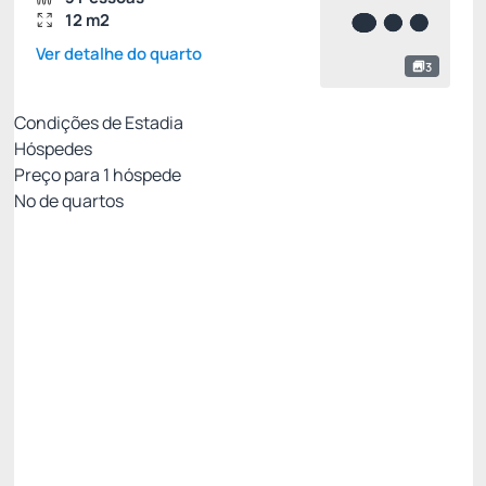
12 m2
Ver detalhe do quarto
3
Condições de Estadia
Hóspedes
Preço para
1
hóspede
Nº de quartos
Tarifa com Café da Manhã- Não Reembolsável
Preço para 1 Hóspedes:
Pague com Pix
(+1)
Café da Manhã
Não Reembolsável
R$
243,
00
/noite
Total de
R$ 729,00