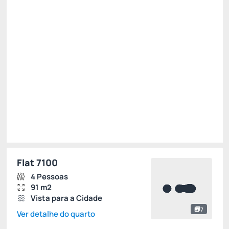
Dia das crianças 2026 -15%
Só existe 1 quarto disponível
R$ 675,00
R$
573,
75
/noite
Total de
R$ 1.721,25
Impostos e taxas não inclusos
Escolher
Flat 7100
4 Pessoas
91 m2
Vista para a Cidade
7
Ver detalhe do quarto