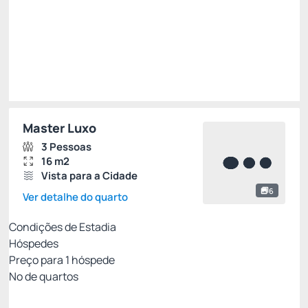
R$
286,
88
/noite
Total de
R$ 860,64
Impostos e taxas não inclusos
Escolher
Master Luxo
3 Pessoas
16 m2
Vista para a Cidade
6
Ver detalhe do quarto
Condições de Estadia
Hóspedes
Preço para
1
hóspede
Nº de quartos
Tarifa com Café da Manhã- Não Reembolsável