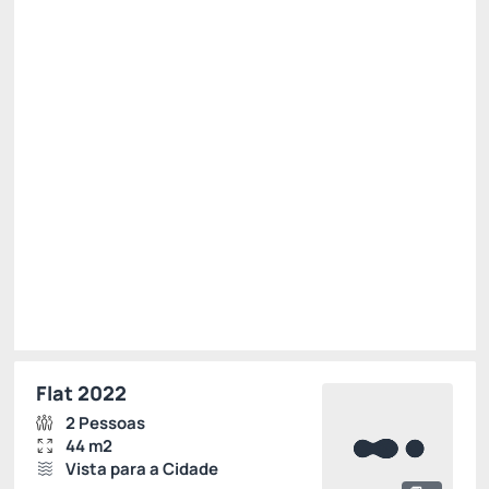
Cancelamento gratuito
até
06/10/2026
Dia das crianças 2026 -15%
Só existe 1 quarto disponível
R$ 540,00
R$
459,
00
/noite
Total de
R$ 1.377,00
Impostos e taxas não inclusos
Escolher
Flat 2022
2 Pessoas
44 m2
Vista para a Cidade