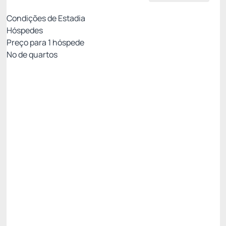
Condições de Estadia
Hóspedes
Preço para
1
hóspede
Nº de quartos
Tarifa com Café da Manhã- Não Reembolsável
Preço para 1 Hóspedes:
Pague com Pix
(+1)
Café da Manhã
Não Reembolsável
R$
359,
64
/noite
Total de
R$ 1.078,92
Impostos e taxas não inclusos
Escolher