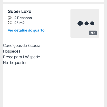
Super Luxo
2 Pessoas
25 m2
Ver detalhe do quarto
6
Condições de Estadia
Hóspedes
Preço para
1
hóspede
Nº de quartos
Tarifa com Café da Manhã- Não Reembolsável
Preço para 1 Hóspedes:
Pague com Pix
(+1)
Café da Manhã
Não Reembolsável