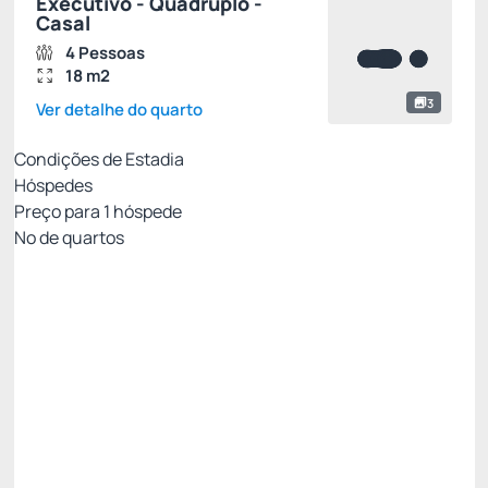
Executivo - Quadruplo -
Casal
4 Pessoas
18 m2
3
Ver detalhe do quarto
Condições de Estadia
Hóspedes
Preço para
1
hóspede
Nº de quartos
Tarifa com Café da Manhã- Não Reembolsável
Preço para 1 Hóspedes:
Pague com Pix
(+1)
Café da Manhã
Não Reembolsável