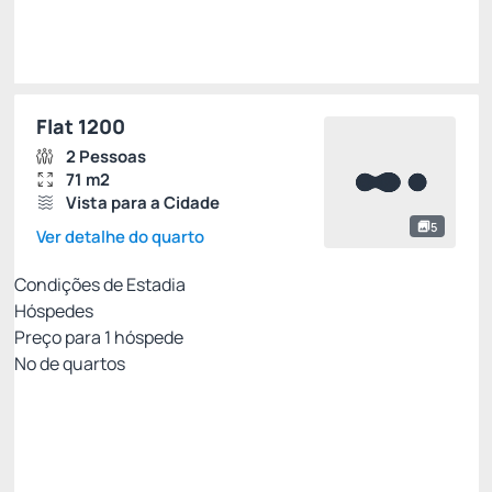
Escolher
Flat 1200
2 Pessoas
71 m2
Vista para a Cidade
5
Ver detalhe do quarto
Condições de Estadia
Hóspedes
Preço para
1
hóspede
Nº de quartos
Tarifa com Café da Manhã- Não Reembolsável
Preço para 1 Hóspedes:
Pague com Pix
(+1)
Café da Manhã