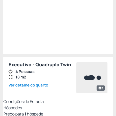
R$ 445,50
R$
378,
68
/noite
Total de
R$ 1.136,04
Impostos e taxas não inclusos
Escolher
Executivo - Quadruplo Twin
4 Pessoas
18 m2
Ver detalhe do quarto
3
Condições de Estadia
Hóspedes
Preço para
1
hóspede