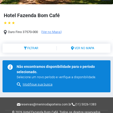
Hotel Fazenda Bom Café
Ouro Fino
37570-000
(
Ver no Mapa
)
FILTRAR
VER NO MAPA
Não encontramos disponibilidade para o período
selecionado.
Selecione um novo período e verifique a disponibilidade.
Modifique sua busca
reservas@meninodaporteira.com.br
(11) 5026-1383
© 2026 Hotel Fazenda Bom Café.
Todos os direitos reservados.