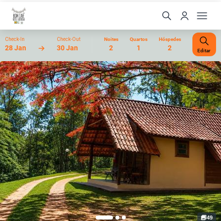
Check-In
Check-Out
Noites
Quartos
Hóspedes
28 Jan
30 Jan
2
1
2
Editar
49