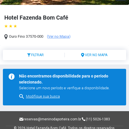
Hotel Fazenda Bom Café
Ouro Fino
37570-000
(
Ver no Mapa
)
FILTRAR
VER NO MAPA
Não encontramos disponibilidade para o período
selecionado.
Selecione um novo período e verifique a disponibilidade.
Modifique sua busca
reservas@meninodaporteira.com.br
(11) 5026-1383
© 2026 Hotel Fazenda Bom Café.
Todos os direitos reservados.