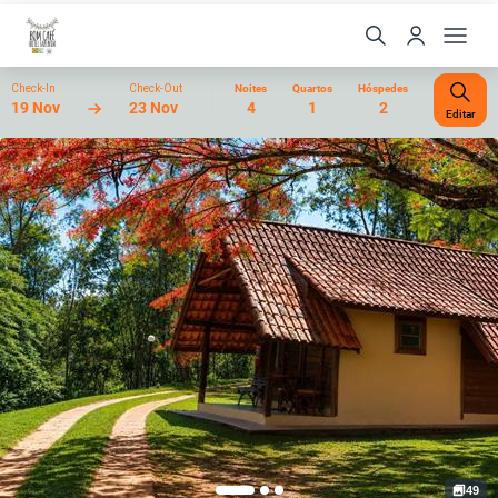
Check-In
Check-Out
Noites
Quartos
Hóspedes
19 Nov
23 Nov
4
1
2
Editar
49