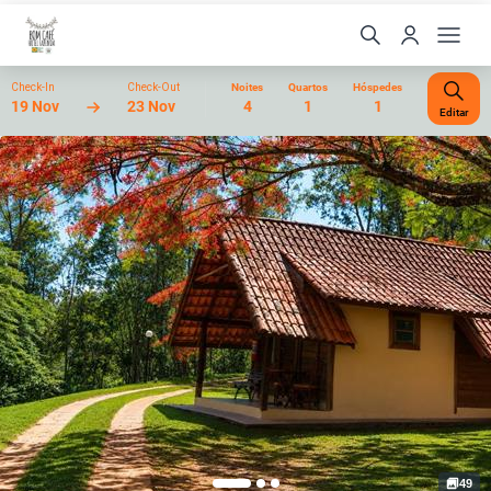
Check-In
Check-Out
Noites
Quartos
Hóspedes
19 Nov
23 Nov
4
1
1
Editar
49