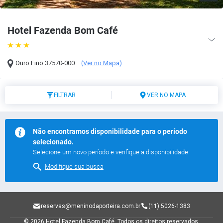
Hotel Fazenda Bom Café
Ouro Fino
37570-000
(
Ver no Mapa
)
FILTRAR
VER NO MAPA
Não encontramos disponibilidade para o período
selecionado.
Selecione um novo período e verifique a disponibilidade.
Modifique sua busca
reservas@meninodaporteira.com.br
(11) 5026-1383
© 2026 Hotel Fazenda Bom Café.
Todos os direitos reservados.