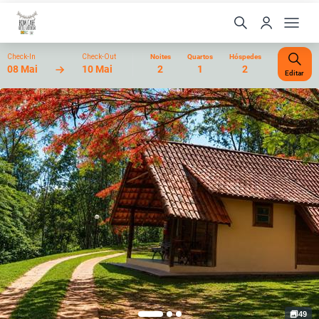
Check-In
Check-Out
Noites
Quartos
Hóspedes
08 Mai
10 Mai
2
1
2
Editar
49