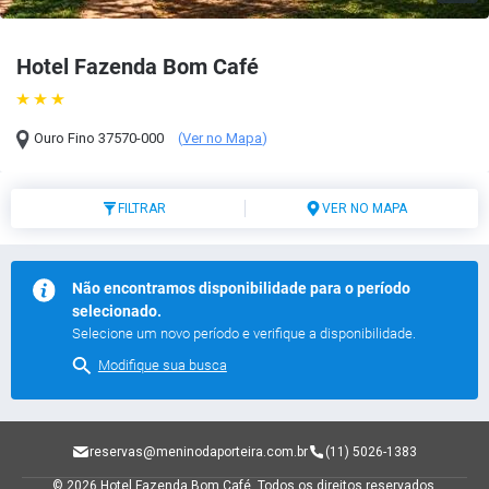
Hotel Fazenda Bom Café
Ouro Fino
37570-000
(
Ver no Mapa
)
FILTRAR
VER NO MAPA
Não encontramos disponibilidade para o período
selecionado.
Selecione um novo período e verifique a disponibilidade.
Modifique sua busca
reservas@meninodaporteira.com.br
(11) 5026-1383
© 2026 Hotel Fazenda Bom Café.
Todos os direitos reservados.