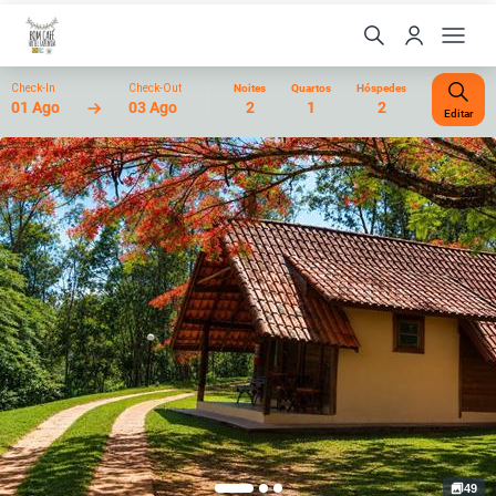
Check-In
Check-Out
Noites
Quartos
Hóspedes
01 Ago
03 Ago
2
1
2
Editar
49