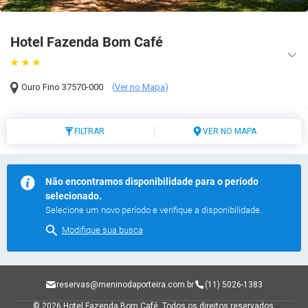
Hotel Fazenda Bom Café
Ouro Fino
37570-000
(
Ver no Mapa
)
FILTRAR
VER NO MAPA
Não encontramos disponibilidade para o período
selecionado.
Selecione um novo período e verifique a disponibilidade.
Modifique sua busca
reservas@meninodaporteira.com.br
(11) 5026-1383
© 2026 Hotel Fazenda Bom Café.
Todos os direitos reservados.