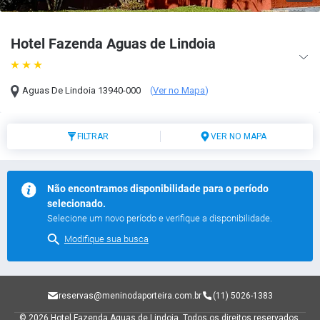
Hotel Fazenda Aguas de Lindoia
Aguas De Lindoia
13940-000
(
Ver no Mapa
)
FILTRAR
VER NO MAPA
Não encontramos disponibilidade para o período
selecionado.
Selecione um novo período e verifique a disponibilidade.
Modifique sua busca
reservas@meninodaporteira.com.br
(11) 5026-1383
© 2026 Hotel Fazenda Aguas de Lindoia.
Todos os direitos reservados.