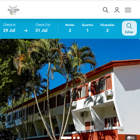
Check-In
Check-Out
Noites
Quartos
Hóspedes
29 Jul
31 Jul
2
1
2
Editar
61