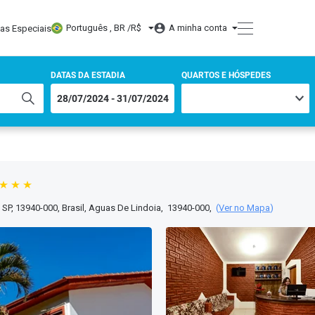
Português , BR /
R$
A minha conta
tas Especiais
DATAS DA ESTADIA
QUARTOS E HÓSPEDES
SP, 13940-000, Brasil
,
Aguas De Lindoia
,
13940-000
,
(
Ver no Mapa
)