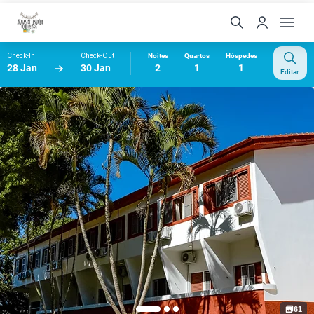
Check-In
Check-Out
Noites
Quartos
Hóspedes
28 Jan
30 Jan
2
1
1
Editar
61