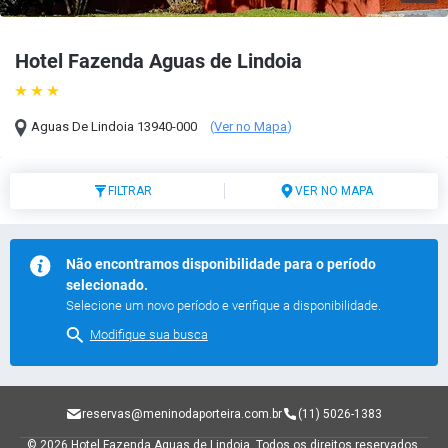
Hotel Fazenda Aguas de Lindoia
Aguas De Lindoia
13940-000
(
Ver no Mapa
)
FILTRAR
VER NO MAPA
Não encontramos disponibilidade para o período
selecionado.
Selecione um novo período e verifique a disponibilidade.
Modifique sua busca
reservas@meninodaporteira.com.br
(11) 5026-1383
© 2026 Hotel Fazenda Aguas de Lindoia.
Todos os direitos reservados.