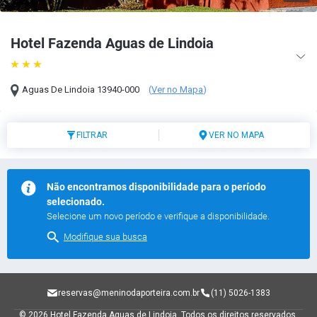
Hotel Fazenda Aguas de Lindoia
Aguas De Lindoia
13940-000
(
Ver no Mapa
)
FILTRAR
VER NO MAPA
Não encontramos disponibilidade para o período
selecionado.
Selecione um novo período e verifique a disponibilidade.
Modifique sua busca
reservas@meninodaporteira.com.br
(11) 5026-1383
© 2026 Hotel Fazenda Aguas de Lindoia.
Todos os direitos reservados.