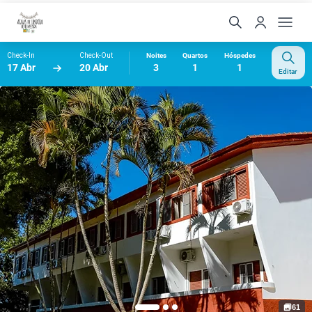
Check-In
Check-Out
Noites
Quartos
Hóspedes
17 Abr
20 Abr
3
1
1
Editar
61