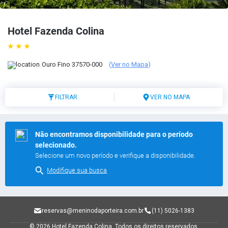
Hotel Fazenda Colina
Ouro Fino
37570-000
(
Ver no Mapa
)
FILTRAR
VER NO MAPA
Não encontramos disponibilidade para o período
selecionado.
Selecione um novo período e verifique a disponibilidade.
Modifique sua busca
reservas@meninodaporteira.com.br
(11) 5026-1383
© 2026 Hotel Fazenda Colina.
Todos os direitos reservados.