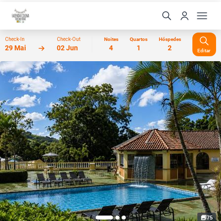
Check-In
Check-Out
Noites
Quartos
Hóspedes
29 Mai
02 Jun
4
1
2
Editar
75