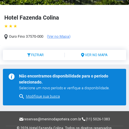
Hotel Fazenda Colina
Ouro Fino
37570-000
(
Ver no Mapa
)
FILTRAR
VER NO MAPA
Não encontramos disponibilidade para o período
selecionado.
Selecione um novo período e verifique a disponibilidade.
Modifique sua busca
reservas@meninodaporteira.com.br
(11) 5026-1383
© 2026 Hotel Fazenda Colina.
Todos os direitos reservados.