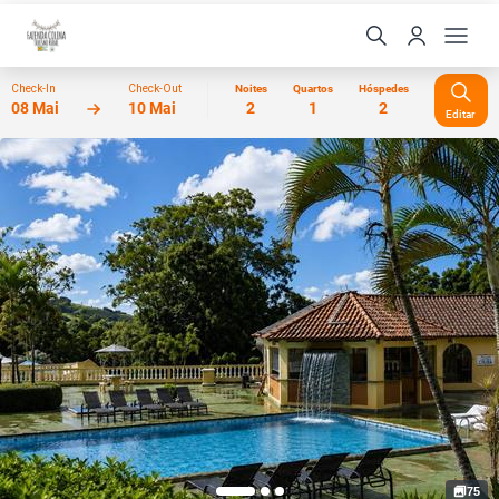
Check-In
Check-Out
Noites
Quartos
Hóspedes
08 Mai
10 Mai
2
1
2
Editar
75