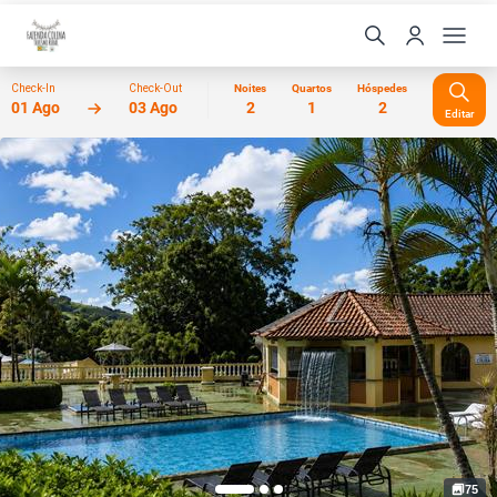
Check-In
Check-Out
Noites
Quartos
Hóspedes
01 Ago
03 Ago
2
1
2
Editar
75