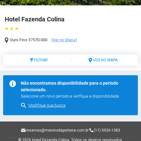
Hotel Fazenda Colina
Ouro Fino
37570-000
(
Ver no Mapa
)
FILTRAR
VER NO MAPA
Não encontramos disponibilidade para o período
selecionado.
Selecione um novo período e verifique a disponibilidade.
Modifique sua busca
reservas@meninodaporteira.com.br
(11) 5026-1383
© 2026 Hotel Fazenda Colina.
Todos os direitos reservados.