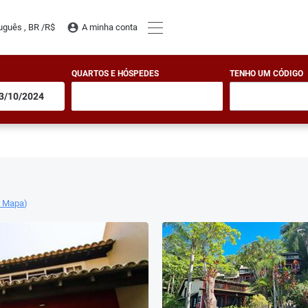
uguês , BR /
R$
A minha conta
QUARTOS E HÓSPEDES
TENHO UM CÓDIGO
o Mapa
)