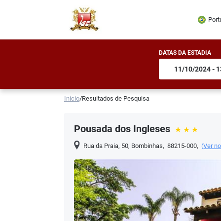
Port
DATAS DA ESTADIA
Início
/
Resultados de Pesquisa
Pousada dos Ingleses
Rua da Praia, 50
,
Bombinhas
,
88215-000
,
(
Ver n