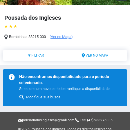
Pousada dos Ingleses
Bombinhas
88215-000
(
Ver no Mapa
)
FILTRAR
VER NO MAPA
Não encontramos disponibilidade para o período
selecionado.
Selecione um novo período e verifique a disponibilidade.
Modifique sua busca
pousadadosingleses@gmail.com
+ 55 (47) 988276335
© 2026 Pousada dos Ingleses.
Todos os direitos reservados.