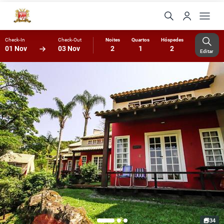
Check-In
Check-Out
Noites
Quartos
Hóspedes
01 Nov
03 Nov
2
1
2
Editar
34