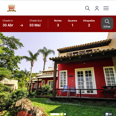
Check-In
Check-Out
Noites
Quartos
Hóspedes
30 Abr
03 Mai
3
1
2
Editar
34