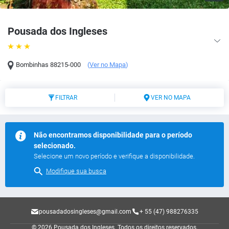
Pousada dos Ingleses
Bombinhas
88215-000
(
Ver no Mapa
)
FILTRAR
VER NO MAPA
Não encontramos disponibilidade para o período
selecionado.
Selecione um novo período e verifique a disponibilidade.
Modifique sua busca
pousadadosingleses@gmail.com
+ 55 (47) 988276335
© 2026 Pousada dos Ingleses.
Todos os direitos reservados.