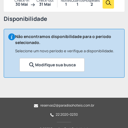
Check-in
Check-out
Noites
Quartos
Hóspedes
30 Mai
31 Mai
1
1
2
Disponibilidade
Não encontramos disponibilidade para o período
selecionado.
Selecione um novo período e verifique a disponibilidade.
Modifique sua busca
reservas2@paradisohoteis.com.br
22 2020-0230