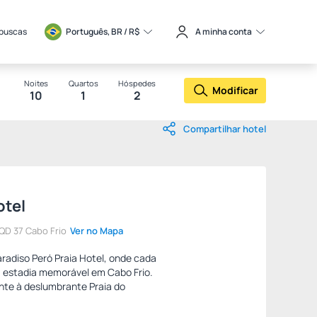
 buscas
Português, BR / 
R$
A minha conta
Noites
Quartos
Hóspedes
Modificar
10
1
2
Compartilhar hotel
otel
 QD 37 Cabo Frio
Ver no Mapa
radiso Peró Praia Hotel, onde cada
a estadia memorável em Cabo Frio.
nte à deslumbrante Praia do