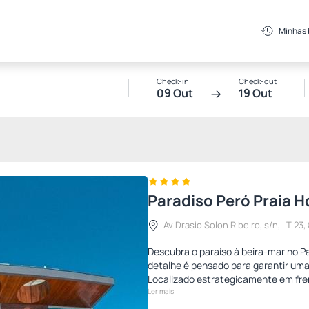
Minhas
Check-in
Check-out
09 Out
19 Out
Paradiso Peró Praia H
Av Drasio Solon Ribeiro, s/n, LT 23,
Descubra o paraíso à beira-mar no Pa
detalhe é pensado para garantir um
Localizado estrategicamente em fre
Ler mais