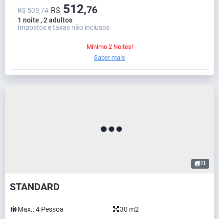
512,
76
R$
R$ 539,74
1 noite , 2 adultos
Impostos e taxas não inclusos
Mínimo 2 Noites!
Saber mais
11
STANDARD
Max.:
4
Pessoa
30 m2