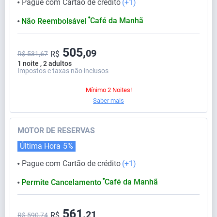
Pague com Cartão de crédito
(+1)
⬤
⬤
Café da Manhã
Não Reembolsável
⬤
505,
09
R$
R$ 531,67
1 noite , 2 adultos
Impostos e taxas não inclusos
Mínimo 2 Noites!
Saber mais
MOTOR DE RESERVAS
Última Hora
5%
Pague com Cartão de crédito
(+1)
⬤
⬤
Café da Manhã
Permite Cancelamento
⬤
561,
21
R$
R$ 590,74