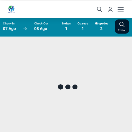
Check-In
Check-Out
Noites
Quartos
Hóspedes
07 Ago
08 Ago
1
1
2
Editar