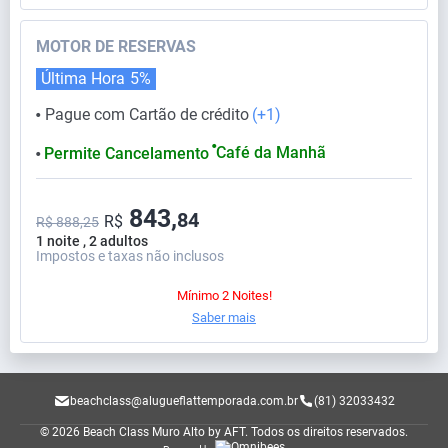
MOTOR DE RESERVAS
Última Hora
5%
Pague com Cartão de crédito
(+1)
⬤
⬤
Café da Manhã
Permite Cancelamento
⬤
843,
84
R$
R$ 888,25
1 noite , 2 adultos
Impostos e taxas não inclusos
Mínimo 2 Noites!
Saber mais
beachclass@alugueflattemporada.com.br
(81) 32033432
© 2026 Beach Class Muro Alto by AFT.
Todos os direitos reservados.