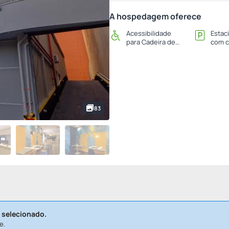
A hospedagem oferece
Acessibilidade
Estac
para Cadeira de
com c
Rodas
83
 selecionado.
e.