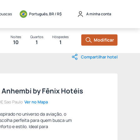
 buscas
Português, BR / 
R$
A minha conta
Noites
Quartos
Hóspedes
Modificar
10
1
1
Compartilhar hotel
 Anhembi by Fênix Hotéis
E Sao Paulo
Ver no Mapa
pirado no universo da aviação, o
scolha perfeita para quem busca um
forto e estilo. Ideal para