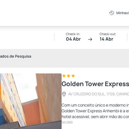
Minhas
Check-in
Check-out
04 Abr
14 Abr
tados de Pesquisa
Golden Tower Express
AV CRUZEIRO DO SUL, 1709, CANIND
Com um conceito único e moderno ins
Golden Tower Express Anhembi é a e
hotel acessível, sem abrir mão do con
Ler mais