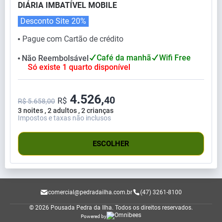
DIÁRIA IMBATÍVEL MOBILE
Desconto Site
20%
Pague com Cartão de crédito
⬤
Café da manhã
Wifi Free
Não Reembolsável
⬤
Só existe 1 quarto disponível
4.526,
40
R$
R$ 5.658,00
3 noites , 2 adultos , 2 crianças
Impostos e taxas não inclusos
ESCOLHER
comercial@pedradailha.com.br
(47) 3261-8100
© 2026 Pousada Pedra da Ilha.
Todos os direitos reservados.
Powered by