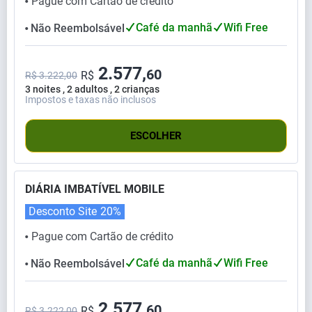
Pague com Cartão de crédito
⬤
Café da manhã
Wifi Free
Não Reembolsável
⬤
2.577,
60
R$
R$ 3.222,00
3 noites , 2 adultos , 2 crianças
Impostos e taxas não inclusos
ESCOLHER
DIÁRIA IMBATÍVEL MOBILE
Desconto Site
20%
Pague com Cartão de crédito
⬤
Café da manhã
Wifi Free
Não Reembolsável
⬤
2.577,
60
R$
R$ 3.222,00