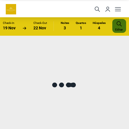
Check-In
Check-Out
Noites
Quartos
Hóspedes
19 Nov
22 Nov
3
1
4
Editar