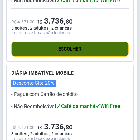
Café da manhã
Wifi Free
Não Reembolsável
⬤
3.736,
80
R$
R$ 4.671,00
3 noites , 2 adultos , 2 crianças
Impostos e taxas não inclusos
ESCOLHER
DIÁRIA IMBATÍVEL MOBILE
Desconto Site
20%
Pague com Cartão de crédito
⬤
Café da manhã
Wifi Free
Não Reembolsável
⬤
3.736,
80
R$
R$ 4.671,00
3 noites , 2 adultos , 2 crianças
Impostos e taxas não inclusos