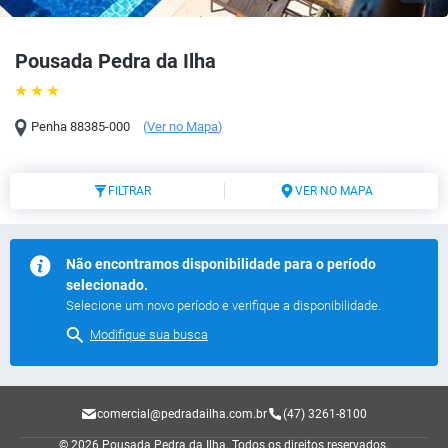
Pousada Pedra da Ilha
Penha
88385-000
(
Ver no Mapa
)
FILTRAR
VER NO MAPA
Não encontramos disponibilidade para o período
selecionado.
Selecione um novo período e verifique a disponibilidade.
Modifique sua busca
comercial@pedradailha.com.br
(47) 3261-8100
© 2026 Pousada Pedra da Ilha.
Todos os direitos reservados.