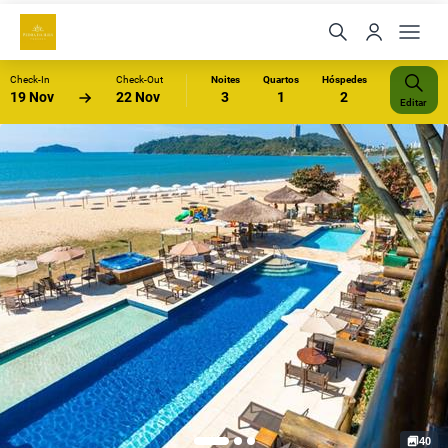
Check-In
Check-Out
Noites
Quartos
Hóspedes
19 Nov
22 Nov
3
1
2
Editar
40