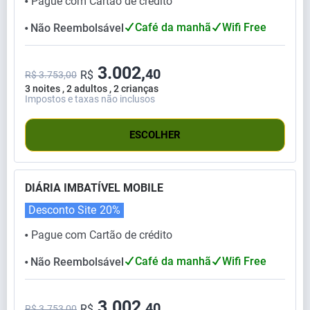
Pague com Cartão de crédito
⬤
Café da manhã
Wifi Free
Não Reembolsável
⬤
3.002,
40
R$
R$ 3.753,00
3 noites , 2 adultos , 2 crianças
Impostos e taxas não inclusos
ESCOLHER
DIÁRIA IMBATÍVEL MOBILE
Desconto Site
20%
Pague com Cartão de crédito
⬤
Café da manhã
Wifi Free
Não Reembolsável
⬤
3.002,
40
R$
R$ 3.753,00