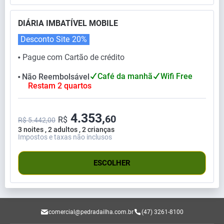
DIÁRIA IMBATÍVEL MOBILE
Desconto Site
20%
Pague com Cartão de crédito
⬤
Café da manhã
Wifi Free
Não Reembolsável
⬤
Restam 2 quartos
4.353,
60
R$
R$ 5.442,00
3 noites , 2 adultos , 2 crianças
Impostos e taxas não inclusos
ESCOLHER
comercial@pedradailha.com.br
(47) 3261-8100