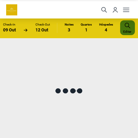
Check-In
Check-Out
Noites
Quartos
Hóspedes
09 Out
12 Out
3
1
4
Editar