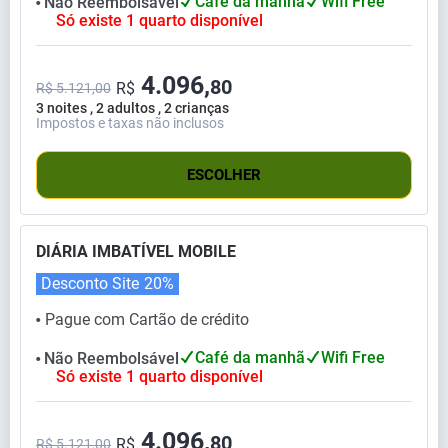
Café da manhã
Wifi Free
Não Reembolsável
⬤
Só existe 1 quarto disponível
4.096,
80
R$
R$ 5.121,00
3 noites , 2 adultos , 2 crianças
Impostos e taxas não inclusos
ESCOLHER
DIÁRIA IMBATÍVEL MOBILE
Desconto Site
20%
Pague com Cartão de crédito
⬤
Café da manhã
Wifi Free
Não Reembolsável
⬤
Só existe 1 quarto disponível
4.096,
80
R$
R$ 5.121,00