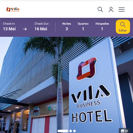
Check-In
Check-Out
Noites
Quartos
Hóspedes
13 Mai
16 Mai
3
1
1
Editar
10