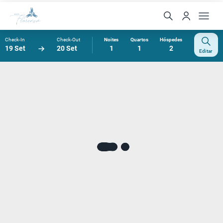
Check-In
Check-Out
Noites
Quartos
Hóspedes
19 Set
20 Set
1
1
2
Editar