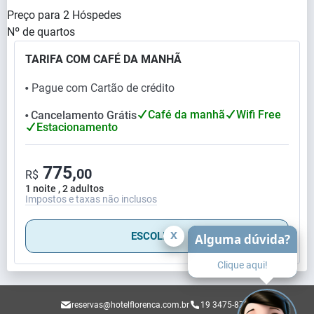
Preço para
2
Hóspedes
Nº de quartos
TARIFA COM CAFÉ DA MANHÃ
Pague com Cartão de crédito
⬤
Café da manhã
Wifi Free
Cancelamento Grátis
⬤
Estacionamento
775,
00
R$
1 noite , 2 adultos
Impostos e taxas não inclusos
x
ESCOLHER
Alguma dúvida?
Clique aqui!
reservas@hotelflorenca.com.br
19 3475-8797