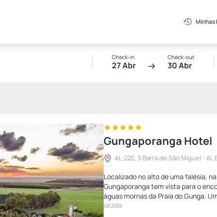
Minhas
Check-in
Check-out
27 Abr
30 Abr
Gungaporanga Hotel
AL-220, 3 Barra de São Miguel - AL
Localizado no alto de uma falésia, n
Gungaporanga tem vista para o enco
águas mornas da Praia do Gunga. Um
Ler mais