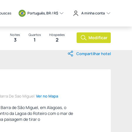
 buscas
Português, BR / 
R$
A minha conta
Noites
Quartos
Hóspedes
Modificar
3
1
2
Compartilhar hotel
 Barra De Sao Miguel
Ver no Mapa
a Barra de São Miguel, em Alagoas, o
ntro da Lagoa do Roteiro com o mar de
a paisagem de tirar o