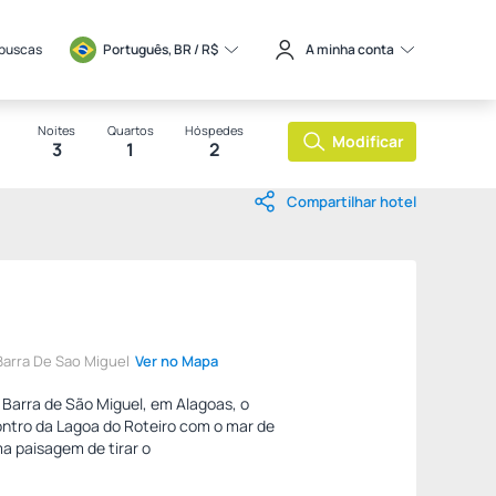
 buscas
Português, BR / 
R$
A minha conta
Noites
Quartos
Hóspedes
Modificar
3
1
2
Compartilhar hotel
 Barra De Sao Miguel
Ver no Mapa
a Barra de São Miguel, em Alagoas, o
ntro da Lagoa do Roteiro com o mar de
a paisagem de tirar o