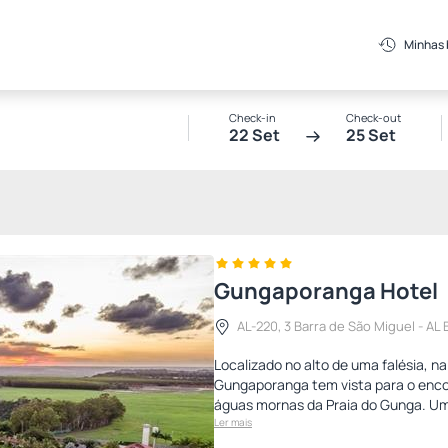
Minhas
Check-in
Check-out
22 Set
25 Set
Gungaporanga Hotel
AL-220, 3 Barra de São Miguel - AL
Localizado no alto de uma falésia, n
Gungaporanga tem vista para o enco
águas mornas da Praia do Gunga. Um
Ler mais