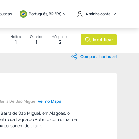
 buscas
Português, BR / 
R$
A minha conta
Noites
Quartos
Hóspedes
Modificar
1
1
2
Compartilhar hotel
 Barra De Sao Miguel
Ver no Mapa
a Barra de São Miguel, em Alagoas, o
ntro da Lagoa do Roteiro com o mar de
a paisagem de tirar o