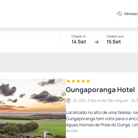
Minhas
Check-in
Check-out
14 Set
15 Set
Gungaporanga Hotel
AL-220, 3 Barra de São Miguel - AL
Localizado no alto de uma falésia, n
Gungaporanga tem vista para o enco
águas mornas da Praia do Gunga. Um
Ler mais