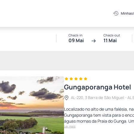
Minhas
Check-in
Check-out
09 Mai
11 Mai
Gungaporanga Hotel
AL-220, 3 Barra de São Miguel - AL
Localizado no alto de uma falésia, n
Gungaporanga tem vista para o enco
águas mornas da Praia do Gunga. Um
Ler mais