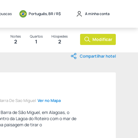
 buscas
Português, BR / 
R$
A minha conta
Noites
Quartos
Hóspedes
Modificar
2
1
2
Compartilhar hotel
 Barra De Sao Miguel
Ver no Mapa
a Barra de São Miguel, em Alagoas, o
ntro da Lagoa do Roteiro com o mar de
a paisagem de tirar o